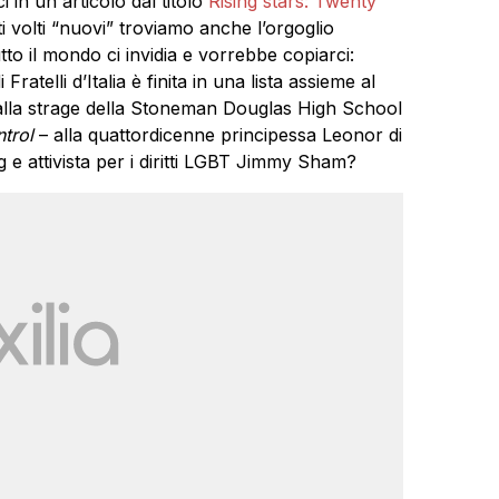
 in un articolo dal titolo
Rising stars: Twenty
ti volti “nuovi” troviamo anche l’orgoglio
o il mondo ci invidia e vorrebbe copiarci:
 Fratelli d’Italia è finita in una lista assieme al
lla strage della Stoneman Douglas High School
trol
– alla quattordicenne principessa Leonor di
 e attivista per i diritti LGBT Jimmy Sham?