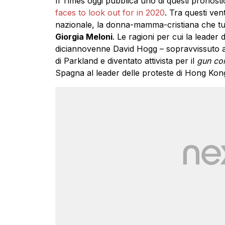
Il Times oggi pubblica uno di questi pronostici
faces to look out for in 2020
. Tra questi ven
nazionale, la donna-mamma-cristiana che tutt
Giorgia Meloni
. Le ragioni per cui la leader di
diciannovenne David Hogg – sopravvissuto a
di Parkland e diventato attivista per il
gun con
Spagna al leader delle proteste di Hong Kong