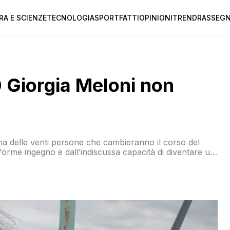
RA E SCIENZE
TECNOLOGIA
SPORT
FATTI
OPINIONI
TREND
RASSEGN
 Giorgia Meloni non
una delle venti persone che cambieranno il corso del
forme ingegno e dall’indiscussa capacità di diventare un
ca della leader di Fratelli d’Italia non lascia ben