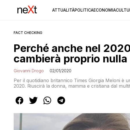
ATTUALITÀ
POLITICA
ECONOMIA
CULTU
FACT CHECKING
Perché anche nel 2020
cambierà proprio nulla
Giovanni Drogo
02/01/2020
Per il quotidiano britannico Times Giorgia Meloni è 
2020. Riuscirà la donna, mamma e cristiana dal multi
meme a dimostrare di saper governare? La storia politi
sperare