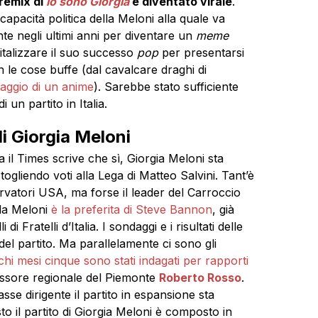
 remix di
io sono Giorgia
è diventato virale
.
pacità politica della Meloni alla quale va
te negli ultimi anni per diventare un
meme
pitalizzare il suo successo
pop
per presentarsi
n le cose buffe (dal cavalcare draghi di
aggio di un anime
). Sarebbe stato sufficiente
 un partito in Italia.
di Giorgia Meloni
 il Times scrive che sì, Giorgia Meloni sta
gliendo voti alla Lega di Matteo Salvini. Tant’è
vatori USA, ma forse il leader del Carroccio
 la Meloni
è la preferita di Steve Bannon
, già
i di Fratelli d’Italia. I sondaggi e i risultati delle
del partito. Ma parallelamente ci sono gli
chi mesi cinque sono stati indagati per rapporti
ssessore regionale del Piemonte
Roberto Rosso
.
se dirigente il partito in espansione sta
o il partito di Giorgia Meloni è composto in