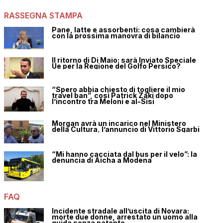
RASSEGNA STAMPA
Pane, latte e assorbenti: cosa cambierà
con la prossima manovra di bilancio
Il ritorno di Di Maio: sarà Inviato Speciale
Ue per la Regione del Golfo Persico?
“Spero abbia chiesto di togliere il mio
travel ban”, così Patrick Zaki dopo
l’incontro tra Meloni e al-Sisi
Morgan avrà un incarico nel Ministero
della Cultura, l’annuncio di Vittorio Sgarbi
“Mi hanno cacciata dal bus per il velo”: la
denuncia di Aicha a Modena
FAQ
Incidente stradale all’uscita di Novara:
morte due donne, arrestato un uomo alla
guida senza patente