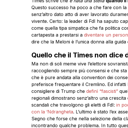
Times scrive che
è nata una stella
quando il
Questo successo ha poco a che fare con la ca
senz’altro dato atto di aver lavorato duramen
vivente. Certo: la leader di FdI ha saputo ca
come quella tipa simpatica che fa politica co
cartapesta a prestarsi a
diventare un person
dire che la Meloni è l’unica donna alla guida di
Quello che il Times non dice 
Ma non di soli meme vive l’elettore sovranista
raccogliendo sempre più consensi e che sta to
che è pure andata alla convention dei conser
preferisce frequentare il Cremlino. Ed infatti
consigliere di Trump che
definì “fascisti”
quell
regionali dimostrano senz’altro una crescita 
scandali che travolgono gli eletti di FdI:
in po
con la ‘Ndrangheta
. L’ultimo è stato l’ex a
Segno che forse che nella selezione della clas
incontrando qualche problema. In tutto quest