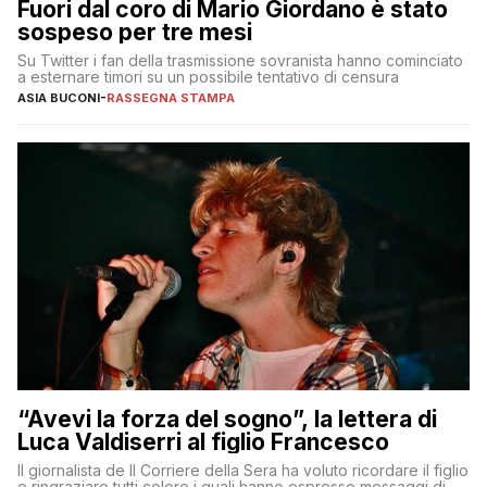
Fuori dal coro di Mario Giordano è stato
sospeso per tre mesi
Su Twitter i fan della trasmissione sovranista hanno cominciato
a esternare timori su un possibile tentativo di censura
ASIA BUCONI
-
RASSEGNA STAMPA
“Avevi la forza del sogno”, la lettera di
Luca Valdiserri al figlio Francesco
Il giornalista de Il Corriere della Sera ha voluto ricordare il figlio
e ringraziare tutti coloro i quali hanno espresso messaggi di