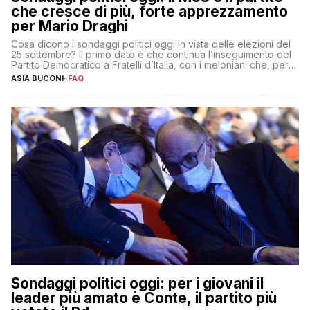
che cresce di più, forte apprezzamento
per Mario Draghi
Cosa dicono i sondaggi politici oggi in vista delle elezioni del
25 settembre? Il primo dato è che continua l’inseguimento del
Partito Democratico a Fratelli d’Italia, con i meloniani che, però,
sembrano accumulare sempre più distacco affermandosi come
ASIA BUCONI
-
FAQ
primo partito con il 24% (+0,7% rispetto a fine luglio), un
punto davanti ai dem (al 23%). […]
Sondaggi politici oggi: per i giovani il
leader più amato è Conte, il partito più