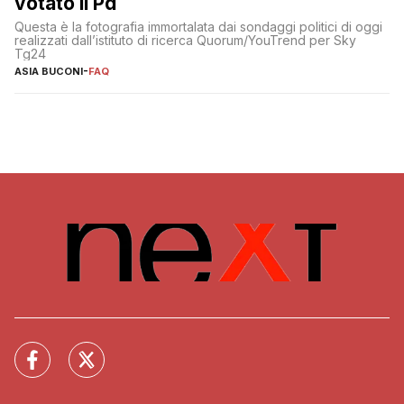
votato il Pd
Questa è la fotografia immortalata dai sondaggi politici di oggi
realizzati dall’istituto di ricerca Quorum/YouTrend per Sky
Tg24
ASIA BUCONI
-
FAQ