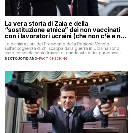
La vera storia di Zaia e della
“sostituzione etnica” dei non vaccinati
con i lavoratori ucraini (che non c’è e non
ci sarà)
Le dichiarazioni del Presidente della Regione Veneto
sull’accoglienza di chi scappa dalla guerra in Ucraina sono
state completamente travisate, dando vita a dei paradossali
falsi che girano sui social
NEXTQUOTIDIANO
-
FACT CHECKING