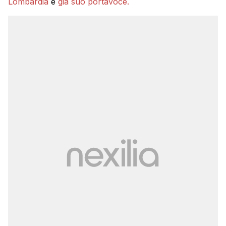
Lombardia
e
già suo portavoce.