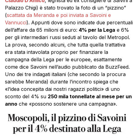
Claudio D’Amico
, leghista ed ex consigliere di Salvini a
Palazzo Chigi) è stato trovato la foto di un “pizzino”
(
scattata da Meranda e poi inviata a Savoini e
Vannucci
). Appunti dove sono indicate due percentuali
dell’affare da 65 milioni di euro:
4% per la Lega
e 6%
per gli intermediari russi seduti al tavolo del Metropol.
La prova, secondo alcuni, che tutta quella trattativa
era stata intavolata proprio per finanziare la
campagna della Lega per le europee, esattamente
come dice Savoini nell’audio pubblicato da BuzzFeed.
Uno dei tre indagati italiani (che secondo la procura
sarebbe Meranda) durante l’incontro spiega che
«l’idea concepita dai nostri ragazzi politici» di uno
sconto del 4% su
250 mila tonnellate al mese per un
anno
che «possono sostenere una campagna».