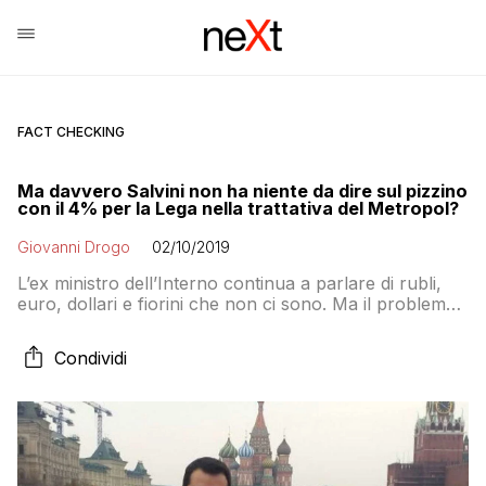
FACT CHECKING
Ma davvero Salvini non ha niente da dire sul pizzino
con il 4% per la Lega nella trattativa del Metropol?
Giovanni Drogo
02/10/2019
L’ex ministro dell’Interno continua a parlare di rubli,
euro, dollari e fiorini che non ci sono. Ma il problema
è un altro: il suo ex portavoce ha condotto una
trattativa che nelle intenzioni serviva a far arrivare
Condividi
denaro nelle casse del partito. Salvini non ha mai
preso le distanze da Savoini, ed è questa la vera
questione politica