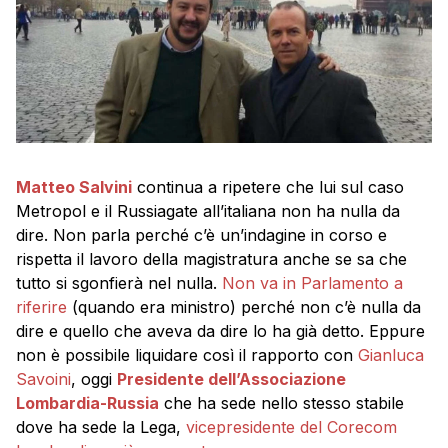
Matteo Salvini
continua a ripetere che lui sul caso
Metropol e il Russiagate all’italiana non ha nulla da
dire. Non parla perché c’è un’indagine in corso e
rispetta il lavoro della magistratura anche se sa che
tutto si sgonfierà nel nulla.
Non va in Parlamento a
riferire
(quando era ministro) perché non c’è nulla da
dire e quello che aveva da dire lo ha già detto. Eppure
non è possibile liquidare così il rapporto con
Gianluca
Savoini
, oggi
Presidente dell’Associazione
Lombardia-Russia
che ha sede nello stesso stabile
dove ha sede la Lega,
vicepresidente del Corecom