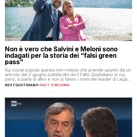
Non è vero che Salvini e Meloni sono
indagati per la storia dei “falsi green
pass”
Sui social popola questa non-notizia che prende spunto da un
articolo del 2 giugno pubblicato da Il Fatto Quotidiano in cui,
però, si parla di altro e non si fanno i nomi dei leader di Lega e
Fratelli d’Italia
NEXTQUOTIDIANO
-
FACT CHECKING