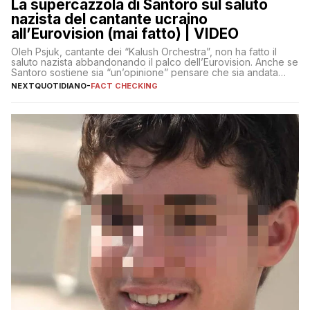
La supercazzola di Santoro sul saluto
nazista del cantante ucraino
all’Eurovision (mai fatto) | VIDEO
Oleh Psjuk, cantante dei “Kalush Orchestra”, non ha fatto il
saluto nazista abbandonando il palco dell’Eurovision. Anche se
Santoro sostiene sia “un’opinione” pensare che sia andata
così
NEXTQUOTIDIANO
-
FACT CHECKING