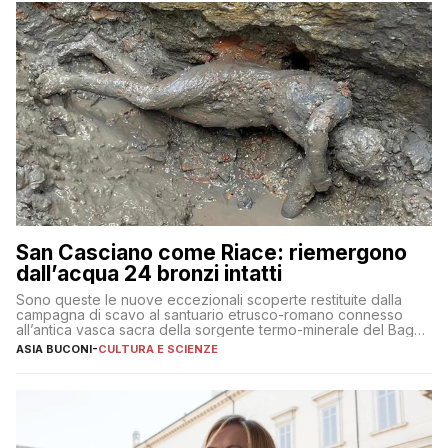
San Casciano come Riace: riemergono
dall’acqua 24 bronzi intatti
Sono queste le nuove eccezionali scoperte restituite dalla
campagna di scavo al santuario etrusco-romano connesso
all’antica vasca sacra della sorgente termo-minerale del Bagno
Grande
ASIA BUCONI
-
CULTURA E SCIENZE