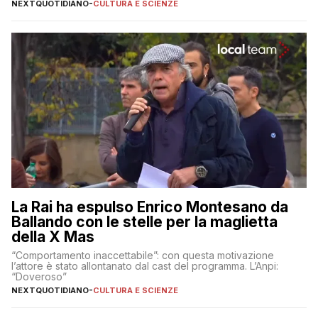
pugliesi che si occupano di bambini con ADHD
NEXTQUOTIDIANO
-
CULTURA E SCIENZE
La Rai ha espulso Enrico Montesano da
Ballando con le stelle per la maglietta
della X Mas
“Comportamento inaccettabile”: con questa motivazione
l’attore è stato allontanato dal cast del programma. L’Anpi:
“Doveroso”
NEXTQUOTIDIANO
-
CULTURA E SCIENZE