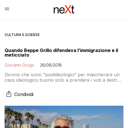
CULTURA E SCIENZE
Quando Beppe Grillo difendeva l’immigrazione e il
meticciato
Giovanni Drogo
26/06/2018
Dicono che sono “postideologici” per mascherare un
caos ideologico buono solo a prendere i voti a destra
e a sinistra dicendo tutto e il suo contrario. Ecco come
Beppe Grillo spiegava che il futuro dell’Italia era il
Condividi
meticciato, venendo accusato dall’house organ della
Lega di difendere la “sostituzione etnica”. Sono passati
appena quattro mesi e il capocomico se la prende con
la “sinistra frou frou” che difende i migranti