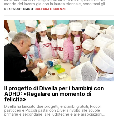
mondo del lavoro già con la laurea triennale, sono tanti gli
interrogativi che si pongono gli studenti una volta raggiunto
NEXTQUOTIDIANO
-
CULTURA E SCIENZE
l’obiettivo di primo livello
Il progetto di Divella per i bambini con
ADHD: «Regalare un momento di
felicità»
Divella ha lanciato due progetti, entrambi gratuiti, Piccoli
pasticceri e Piccoli pastai con Divella rivolto alle scuole
primarie e secondarie, alle ludoteche e alle associazioni