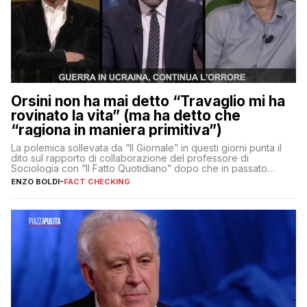
Orsini non ha mai detto “Travaglio mi ha
rovinato la vita” (ma ha detto che
“ragiona in maniera primitiva”)
La polemica sollevata da “Il Giornale” in questi giorni punta il
dito sul rapporto di collaborazione del professore di
Sociologia con “Il Fatto Quotidiano” dopo che in passato
erano volati stracci
ENZO BOLDI
-
FACT CHECKING