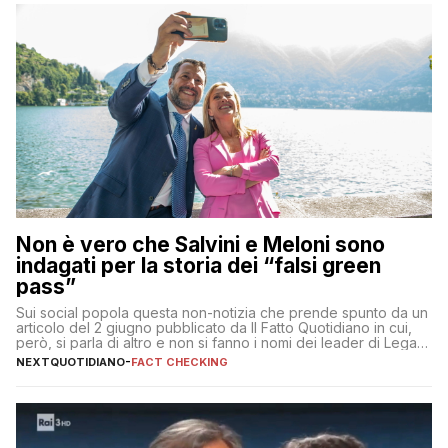
Non è vero che Salvini e Meloni sono
indagati per la storia dei “falsi green
pass”
Sui social popola questa non-notizia che prende spunto da un
articolo del 2 giugno pubblicato da Il Fatto Quotidiano in cui,
però, si parla di altro e non si fanno i nomi dei leader di Lega e
Fratelli d’Italia
NEXTQUOTIDIANO
-
FACT CHECKING