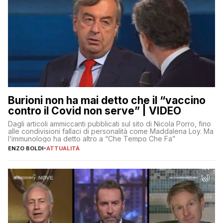
Burioni non ha mai detto che il “vaccino
contro il Covid non serve” | VIDEO
Dagli articoli ammiccanti pubblicati sul sito di Nicola Porro, fino
alle condivisioni fallaci di personalità come Maddalena Loy. Ma
l’immunologo ha detto altro a “Che Tempo Che Fa”
ENZO BOLDI
-
ATTUALITÀ