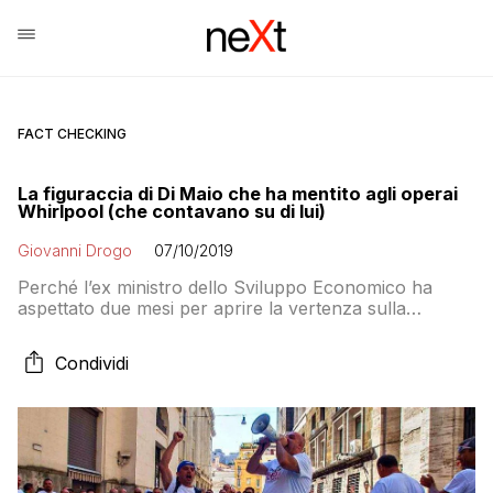
FACT CHECKING
La figuraccia di Di Maio che ha mentito agli operai
Whirlpool (che contavano su di lui)
Giovanni Drogo
07/10/2019
Perché l’ex ministro dello Sviluppo Economico ha
aspettato due mesi per aprire la vertenza sulla
Whirlpool di Napoli quando era a conoscenza delle
intenzioni dell’azienda di chiudere lo stabilimento già da
Condividi
aprile? Perché Di Maio non ha vigilato sull’attuazione
dell’accordo siglato al MISE nell’ottobre 2018?