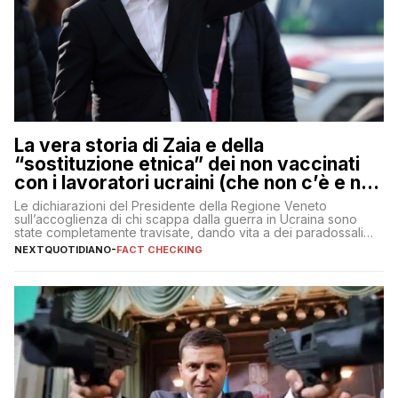
La vera storia di Zaia e della
“sostituzione etnica” dei non vaccinati
con i lavoratori ucraini (che non c’è e non
ci sarà)
Le dichiarazioni del Presidente della Regione Veneto
sull’accoglienza di chi scappa dalla guerra in Ucraina sono
state completamente travisate, dando vita a dei paradossali
falsi che girano sui social
NEXTQUOTIDIANO
-
FACT CHECKING