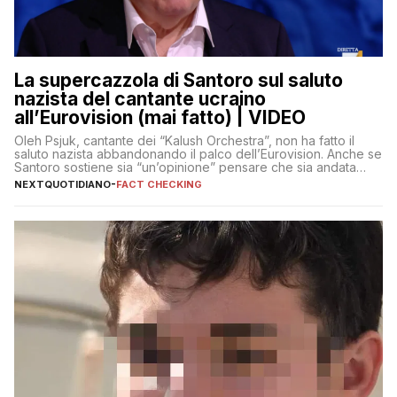
La supercazzola di Santoro sul saluto
nazista del cantante ucraino
all’Eurovision (mai fatto) | VIDEO
Oleh Psjuk, cantante dei “Kalush Orchestra”, non ha fatto il
saluto nazista abbandonando il palco dell’Eurovision. Anche se
Santoro sostiene sia “un’opinione” pensare che sia andata
così
NEXTQUOTIDIANO
-
FACT CHECKING