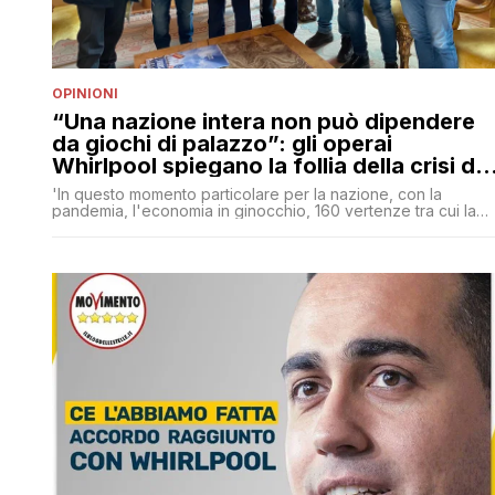
OPINIONI
“Una nazione intera non può dipendere
da giochi di palazzo”: gli operai
Whirlpool spiegano la follia della crisi di
governo
'In questo momento particolare per la nazione, con la
pandemia, l'economia in ginocchio, 160 vertenze tra cui la
nostra, è importantissimo non avviare nessuna crisi di
governo'