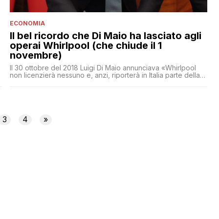
ECONOMIA
Il bel ricordo che Di Maio ha lasciato agli
operai Whirlpool (che chiude il 1
novembre)
Il 30 ottobre del 2018 Luigi Di Maio annunciava «Whirlpool
non licenzierà nessuno e, anzi, riporterà in Italia parte della
sua produzione che aveva spostato in Polonia». Meno di un
anno dopo l'azienda chiude lo stabilimento di Napoli.
Cronaca di un disastro a 5 Stelle
3
4
»