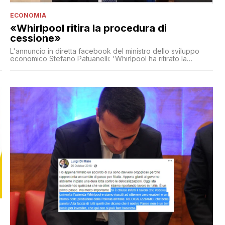
ECONOMIA
«Whirlpool ritira la procedura di
cessione»
L'annuncio in diretta facebook del ministro dello sviluppo
economico Stefano Patuanelli: 'Whirlpool ha ritirato la
procedura di cessione'. Ma l'azienda continua a ritenere
insostenibile il sito e a lavorare a una soluzione di lungo
termine