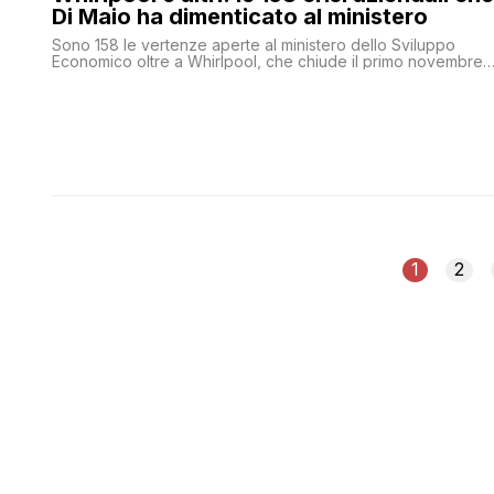
Di Maio ha dimenticato al ministero
Sono 158 le vertenze aperte al ministero dello Sviluppo
Economico oltre a Whirlpool, che chiude il primo novembre
2019 nonostante i bannerini ridicoli che il MoVimento 5 Stelle
ha fatto circolare in questi mesi
1
2