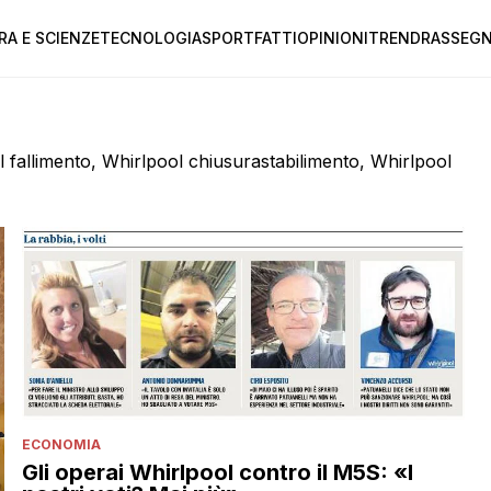
RA E SCIENZE
TECNOLOGIA
SPORT
FATTI
OPINIONI
TREND
RASSEGN
l fallimento, Whirlpool chiusurastabilimento, Whirlpool
ECONOMIA
Gli operai Whirlpool contro il M5S: «I