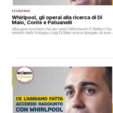
ECONOMIA
Whirlpool, gli operai alla ricerca di Di
Maio, Conte e Patuanelli
«Bisogna ricordare che per mesi il MoVimento 5 Stelle e l’ex
ministro dello Sviluppo Luigi Di Maio aveva spiegato di aver
risolto tutto con Whirlpool, che la fabbrica di Napoli non era
più in pericolo. Era invece l'ennesima operazione di
illusionismo e speculazione politica, a cui alcuni lavoratori
hanno genuinamente creduto», dice Marco Bentivogli