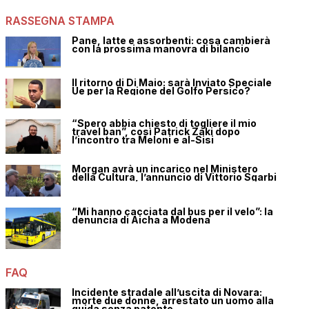
RASSEGNA STAMPA
Pane, latte e assorbenti: cosa cambierà
con la prossima manovra di bilancio
Il ritorno di Di Maio: sarà Inviato Speciale
Ue per la Regione del Golfo Persico?
“Spero abbia chiesto di togliere il mio
travel ban”, così Patrick Zaki dopo
l’incontro tra Meloni e al-Sisi
Morgan avrà un incarico nel Ministero
della Cultura, l’annuncio di Vittorio Sgarbi
“Mi hanno cacciata dal bus per il velo”: la
denuncia di Aicha a Modena
FAQ
Incidente stradale all’uscita di Novara:
morte due donne, arrestato un uomo alla
guida senza patente