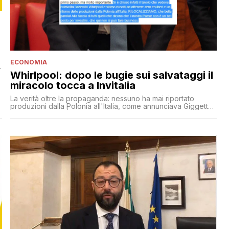
ECONOMIA
Whirlpool: dopo le bugie sui salvataggi il
miracolo tocca a Invitalia
La verità oltre la propaganda: nessuno ha mai riportato
produzioni dalla Polonia all'Italia, come annunciava Giggetto
giulivo nel 2018. È vero poi, come annunciò a suo tempo
Patuanelli, che l'azienda ha ritirato la procedura di cessione
a PRS. Ma nel frattempo il ministero non ha trovato partner
diversi, quindi attualmente, sfumata l'unica ipotesi di
cessione sul tavolo, non ce n'è più nessuna