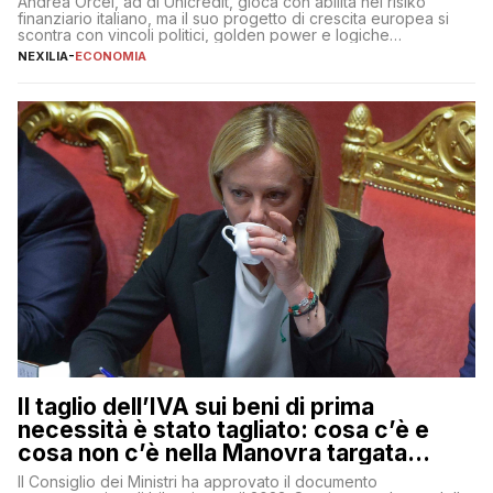
Andrea Orcel, ad di Unicredit, gioca con abilità nel risiko
finanziario italiano, ma il suo progetto di crescita europea si
scontra con vincoli politici, golden power e logiche
protezionistiche. Orcel e la mossa su Generali Andrea Orcel,
NEXILIA
-
ECONOMIA
ad di Unicredit, continua a sorprendere per la sua capacità di
muoversi con decisione in un contesto finanziario […]
Il taglio dell’IVA sui beni di prima
necessità è stato tagliato: cosa c’è e
cosa non c’è nella Manovra targata
Meloni
Il Consiglio dei Ministri ha approvato il documento