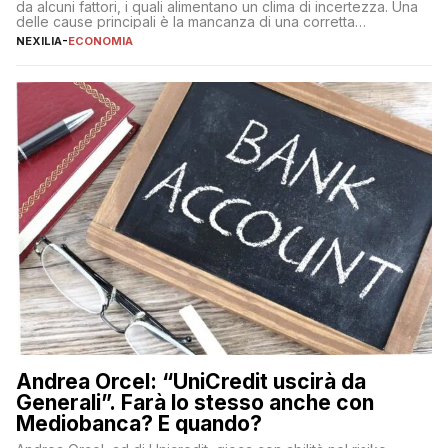
da alcuni fattori, i quali alimentano un clima di incertezza. Una
delle cause principali è la mancanza di una corretta
educazione finanziaria, che impedisce ad una larga parte della
NEXILIA
-
ECONOMIA
popolazione di comprendere in modo adeguato il
funzionamento e le implicazioni di questi asset digitali. Dubbi
sulle criptovalute: […]
Andrea Orcel: “UniCredit uscirà da
Generali”. Farà lo stesso anche con
Mediobanca? E quando?