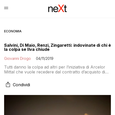
ECONOMIA
Salvini, Di Maio, Renzi, Zingaretti: indovinate di chi è
la colpa se Ilva chiude
Giovanni Drogo
04/11/2019
Tutti danno la colpa ad altri per l’iniziativa di Arcelor
Mittal che vuole recedere dal contratto d’acquisto di
ILVA. Ma come sono andate davvero le cose? Eccovi il
racconto dei fatti, decidete voi chi davvero può
Condividi
scagliare la prima pietra