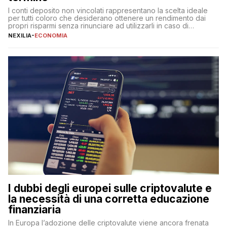
I conti deposito non vincolati rappresentano la scelta ideale
per tutti coloro che desiderano ottenere un rendimento dai
propri risparmi senza rinunciare ad utilizzarli in caso di
necessità. A differenza delle forme vincolate tradizionali,
NEXILIA
-
ECONOMIA
questa tipologia consente di accedere alle somme versate in
qualsiasi momento, offrendo un equilibrio tra sicurezza,
flessibilità e rendimento. Come funzionano […]
I dubbi degli europei sulle criptovalute e
la necessità di una corretta educazione
finanziaria
In Europa l’adozione delle criptovalute viene ancora frenata