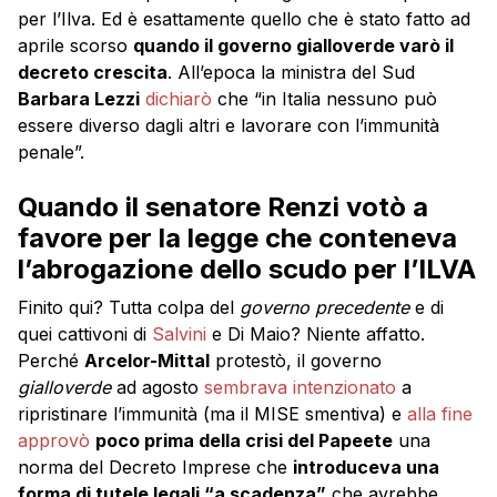
per l’Ilva. Ed è esattamente quello che è stato fatto ad
aprile scorso
quando il governo gialloverde varò il
decreto crescita
. All’epoca la ministra del Sud
Barbara Lezzi
dichiarò
che “in Italia nessuno può
essere diverso dagli altri e lavorare con l’immunità
penale”.
Quando il senatore Renzi votò a
favore per la legge che conteneva
l’abrogazione dello scudo per l’ILVA
Finito qui? Tutta colpa del
governo precedente
e di
quei cattivoni di
Salvini
e Di Maio? Niente affatto.
Perché
Arcelor-Mittal
protestò, il governo
gialloverde
ad agosto
sembrava intenzionato
a
ripristinare l’immunità (ma il MISE smentiva) e
alla fine
approvò
poco prima della crisi del Papeete
una
norma del Decreto Imprese che
introduceva una
forma di tutele legali “a scadenza”
che avrebbe