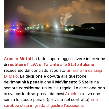
Arcelor Mittal
ha fatto sapere oggi di avere intenzione
di
restituire l’ILVA di Taranto allo Stato italiano
recedendo dal contratto stipulato
un anno fa da Luigi
Di Maio
. La decisione è dovuta alla questione
dell’
immunità penale
che il
MoVimento 5 Stelle
ha
sempre considerato un inutile regalo. La decisione non
arriva certo di sorpresa, da mesi
Arcelor
diceva che
senza lo scudo penale (previsto nel contratto)
non
sarebbe stata in grado di gestire l’acciaieria
.