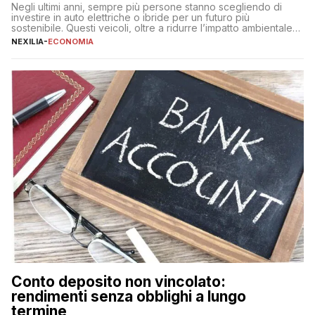
Negli ultimi anni, sempre più persone stanno scegliendo di
investire in auto elettriche o ibride per un futuro più
sostenibile. Questi veicoli, oltre a ridurre l’impatto ambientale,
offrono vantaggi economici a lungo termine, come minori costi
NEXILIA
-
ECONOMIA
di gestione e benefici fiscali. Tuttavia, l’acquisto di un’auto
nuova rappresenta un impegno finanziario significativo. Come
fare se non […]
Conto deposito non vincolato:
rendimenti senza obblighi a lungo
termine