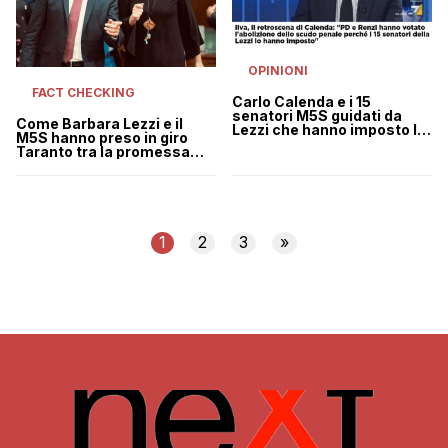
OPINIONI
FACT CHECKING
Carlo Calenda e i 15
senatori M5S guidati da
Come Barbara Lezzi e il
Lezzi che hanno imposto lo
M5S hanno preso in giro
scudo penale al PD
Taranto tra la promessa
della chiusura e quella di
salvare l’ILVA
1
2
3
»