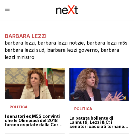
BARBARA LEZZI
barbara lezzi, barbara lezzi notizie, barbara lezzi m5s,
barbara lezzi sud, barbara lezzi governo, barbara
lezzi ministro
POLITICA
POLITICA
I senatori ex M5S convinti
La patata bollente di
che le Olimpiadi del 2018
Lannutti, Lezzi & C: i
furono ospitate dalla Corea
senatori cacciati tornano
del Nord
nel gruppo M5S ma c’è chi