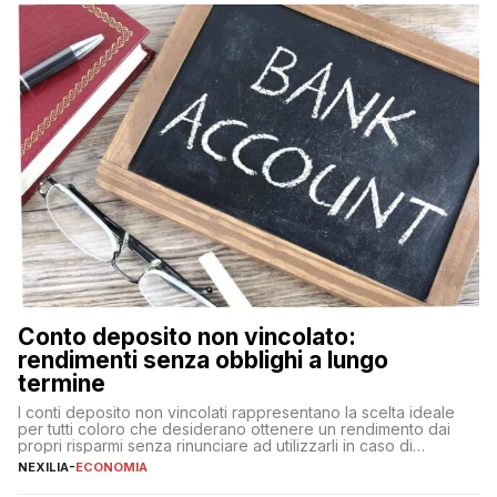
fare se non […]
Conto deposito non vincolato:
rendimenti senza obblighi a lungo
termine
I conti deposito non vincolati rappresentano la scelta ideale
per tutti coloro che desiderano ottenere un rendimento dai
propri risparmi senza rinunciare ad utilizzarli in caso di
necessità. A differenza delle forme vincolate tradizionali,
NEXILIA
-
ECONOMIA
questa tipologia consente di accedere alle somme versate in
qualsiasi momento, offrendo un equilibrio tra sicurezza,