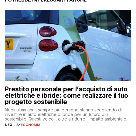
Prestito personale per l’acquisto di auto
elettriche e ibride: come realizzare il tuo
progetto sostenibile
Negli ultimi anni, sempre più persone stanno scegliendo di
investire in auto elettriche o ibride per un futuro più
sostenibile. Questi veicoli, oltre a ridurre l’impatto ambientale,
offrono vantaggi economici a lungo termine, come minori costi
NEXILIA
-
ECONOMIA
di gestione e benefici fiscali. Tuttavia, l’acquisto di un’auto
nuova rappresenta un impegno finanziario significativo. Come