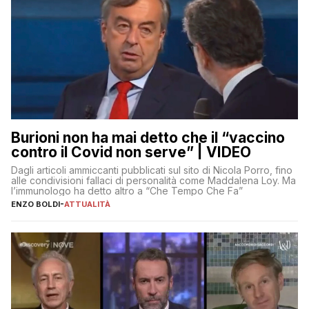
Burioni non ha mai detto che il “vaccino
contro il Covid non serve” | VIDEO
Dagli articoli ammiccanti pubblicati sul sito di Nicola Porro, fino
alle condivisioni fallaci di personalità come Maddalena Loy. Ma
l’immunologo ha detto altro a “Che Tempo Che Fa”
ENZO BOLDI
-
ATTUALITÀ