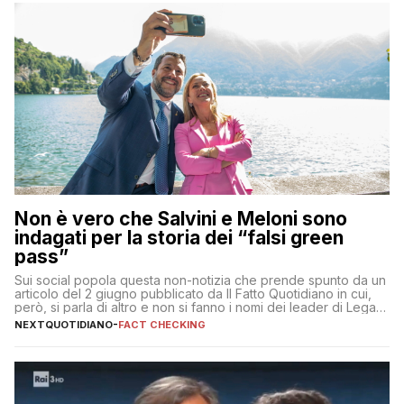
Non è vero che Salvini e Meloni sono
indagati per la storia dei “falsi green
pass”
Sui social popola questa non-notizia che prende spunto da un
articolo del 2 giugno pubblicato da Il Fatto Quotidiano in cui,
però, si parla di altro e non si fanno i nomi dei leader di Lega e
Fratelli d’Italia
NEXTQUOTIDIANO
-
FACT CHECKING