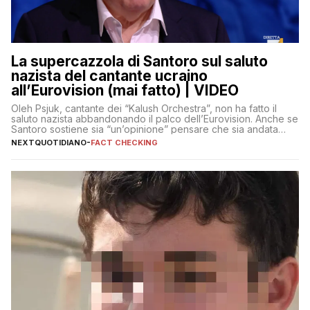
La supercazzola di Santoro sul saluto
nazista del cantante ucraino
all’Eurovision (mai fatto) | VIDEO
Oleh Psjuk, cantante dei “Kalush Orchestra”, non ha fatto il
saluto nazista abbandonando il palco dell’Eurovision. Anche se
Santoro sostiene sia “un’opinione” pensare che sia andata
così
NEXTQUOTIDIANO
-
FACT CHECKING