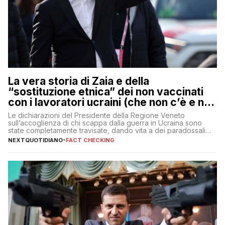
La vera storia di Zaia e della
“sostituzione etnica” dei non vaccinati
con i lavoratori ucraini (che non c’è e non
ci sarà)
Le dichiarazioni del Presidente della Regione Veneto
sull’accoglienza di chi scappa dalla guerra in Ucraina sono
state completamente travisate, dando vita a dei paradossali
falsi che girano sui social
NEXTQUOTIDIANO
-
FACT CHECKING