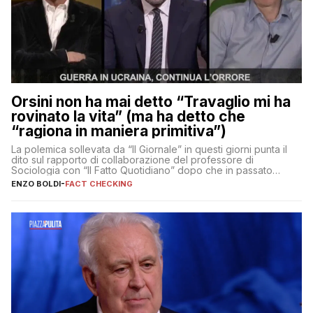
Orsini non ha mai detto “Travaglio mi ha
rovinato la vita” (ma ha detto che
“ragiona in maniera primitiva”)
La polemica sollevata da “Il Giornale” in questi giorni punta il
dito sul rapporto di collaborazione del professore di
Sociologia con “Il Fatto Quotidiano” dopo che in passato
erano volati stracci
ENZO BOLDI
-
FACT CHECKING