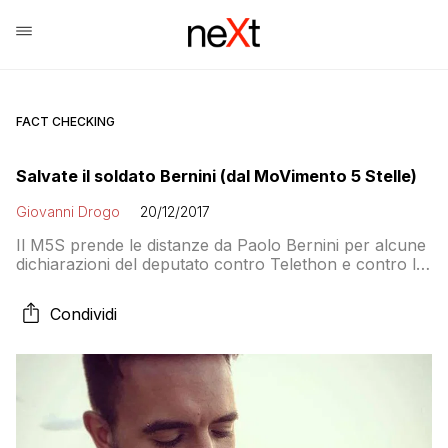
FACT CHECKING
Salvate il soldato Bernini (dal MoVimento 5 Stelle)
Giovanni Drogo
20/12/2017
Il M5S prende le distanze da Paolo Bernini per alcune
dichiarazioni del deputato contro Telethon e contro la
ricerca scientifica. Ma forse il MoVimento dovrebbe
prendere le distanze da Paola Taverna, Beppe Grillo e
Condividi
dal M5S che negli anni scorsi hanno detto le stesse
cose