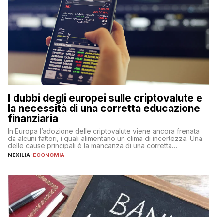
I dubbi degli europei sulle criptovalute e
la necessità di una corretta educazione
finanziaria
In Europa l’adozione delle criptovalute viene ancora frenata
da alcuni fattori, i quali alimentano un clima di incertezza. Una
delle cause principali è la mancanza di una corretta
educazione finanziaria, che impedisce ad una larga parte della
NEXILIA
-
ECONOMIA
popolazione di comprendere in modo adeguato il
funzionamento e le implicazioni di questi asset digitali. Dubbi
sulle criptovalute: […]