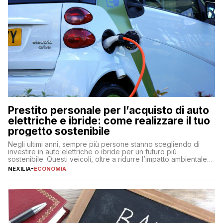
Prestito personale per l’acquisto di auto
elettriche e ibride: come realizzare il tuo
progetto sostenibile
Negli ultimi anni, sempre più persone stanno scegliendo di
investire in auto elettriche o ibride per un futuro più
sostenibile. Questi veicoli, oltre a ridurre l’impatto ambientale,
offrono vantaggi economici a lungo termine, come minori costi
NEXILIA
-
ECONOMIA
di gestione e benefici fiscali. Tuttavia, l’acquisto di un’auto
nuova rappresenta un impegno finanziario significativo. Come
fare se non […]