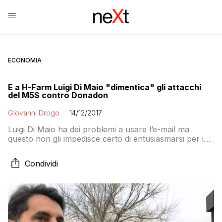
ECONOMIA
E a H-Farm Luigi Di Maio "dimentica" gli attacchi
del M5S contro Donadon
Giovanni Drogo
14/12/2017
Luigi Di Maio ha dei problemi a usare l’e-mail ma
questo non gli impedisce certo di entusiasmarsi per i
successi di Riccardo Donadon a H-Farm. C’è però un
piccolo particolare: il M5S ha presentato numerose
Condividi
interrogazioni ed esposti proprio contro l’incubatore
veneto il cui piano di sviluppo – secondo la deputata
Spessotto – metteva a rischio i risparmi degli italiani