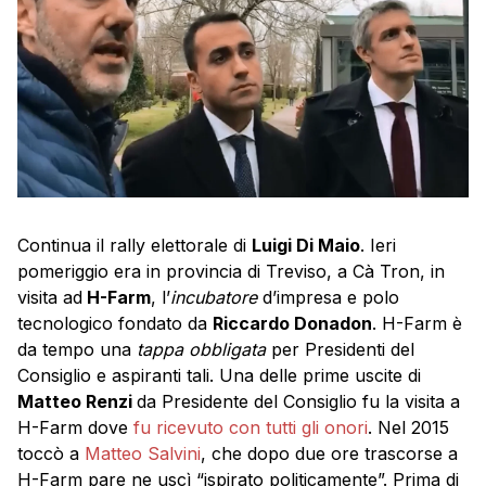
Continua il rally elettorale di
Luigi Di Maio
. Ieri
pomeriggio era in provincia di Treviso, a Cà Tron, in
visita ad
H-Farm
, l’
incubatore
d’impresa e polo
tecnologico fondato da
Riccardo Donadon
. H-Farm è
da tempo una
tappa obbligata
per Presidenti del
Consiglio e aspiranti tali. Una delle prime uscite di
Matteo Renzi
da Presidente del Consiglio fu la visita a
H-Farm dove
fu ricevuto con tutti gli onori
. Nel 2015
toccò a
Matteo Salvini
, che dopo due ore trascorse a
H-Farm pare ne uscì “ispirato politicamente”. Prima di