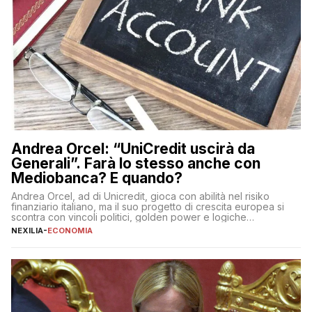
Andrea Orcel: “UniCredit uscirà da
Generali”. Farà lo stesso anche con
Mediobanca? E quando?
Andrea Orcel, ad di Unicredit, gioca con abilità nel risiko
finanziario italiano, ma il suo progetto di crescita europea si
scontra con vincoli politici, golden power e logiche
protezionistiche. Orcel e la mossa su Generali Andrea Orcel,
NEXILIA
-
ECONOMIA
ad di Unicredit, continua a sorprendere per la sua capacità di
muoversi con decisione in un contesto finanziario […]