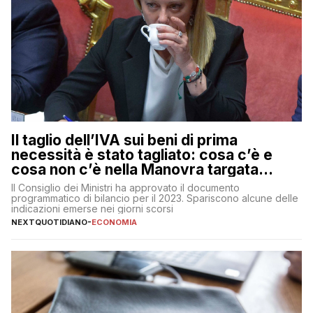
Il taglio dell’IVA sui beni di prima
necessità è stato tagliato: cosa c’è e
cosa non c’è nella Manovra targata
Meloni
Il Consiglio dei Ministri ha approvato il documento
programmatico di bilancio per il 2023. Spariscono alcune delle
indicazioni emerse nei giorni scorsi
NEXTQUOTIDIANO
-
ECONOMIA