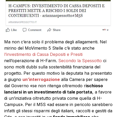
Ma non c’era solo il problema degli allagamenti. Nel
mirino del MoVimento 5 Stelle c’è stato anche
l’investimento di Cassa Depositi e Presiti
nell’operazione di H-Farm.
Secondo la Spessotto
ci
sono molti dubbi sulla sostenibilità finanziaria del
progetto. Per questo motivo la deputata ha presentato
a giugno
un’interrogazione
alla Camera per sapere
dal Governo «se non ritenga oltremodo r
ischioso
lanciarsi in un investimento di tale portata
, a favore
di un’iniziativa oltretutto privata come quella di H-
Campus». Per il M5S «ad essere in pericolo sarebbero
infatti gli stessi risparmi degli italiani, raccolti e gestiti da
Cdp, e ora investiti in un
fondo immobiliare
che