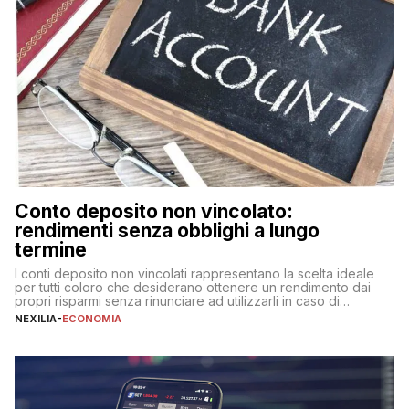
Conto deposito non vincolato:
rendimenti senza obblighi a lungo
termine
I conti deposito non vincolati rappresentano la scelta ideale
per tutti coloro che desiderano ottenere un rendimento dai
propri risparmi senza rinunciare ad utilizzarli in caso di
necessità. A differenza delle forme vincolate tradizionali,
NEXILIA
-
ECONOMIA
questa tipologia consente di accedere alle somme versate in
qualsiasi momento, offrendo un equilibrio tra sicurezza,
flessibilità e rendimento. Come funzionano […]