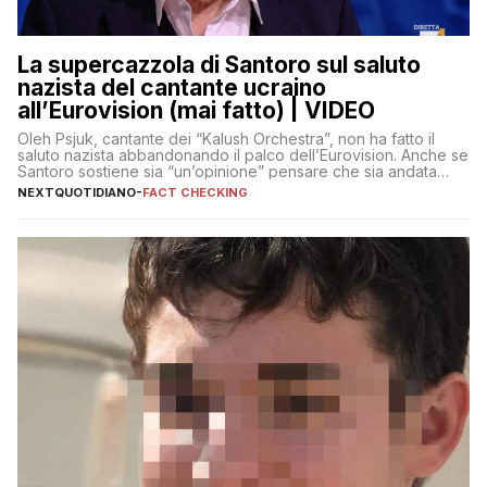
La supercazzola di Santoro sul saluto
nazista del cantante ucraino
all’Eurovision (mai fatto) | VIDEO
Oleh Psjuk, cantante dei “Kalush Orchestra”, non ha fatto il
saluto nazista abbandonando il palco dell’Eurovision. Anche se
Santoro sostiene sia “un’opinione” pensare che sia andata
così
NEXTQUOTIDIANO
-
FACT CHECKING