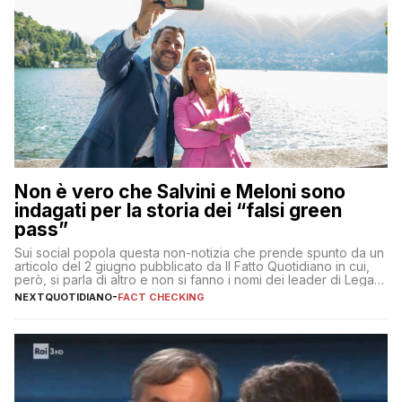
Non è vero che Salvini e Meloni sono
indagati per la storia dei “falsi green
pass”
Sui social popola questa non-notizia che prende spunto da un
articolo del 2 giugno pubblicato da Il Fatto Quotidiano in cui,
però, si parla di altro e non si fanno i nomi dei leader di Lega e
Fratelli d’Italia
NEXTQUOTIDIANO
-
FACT CHECKING