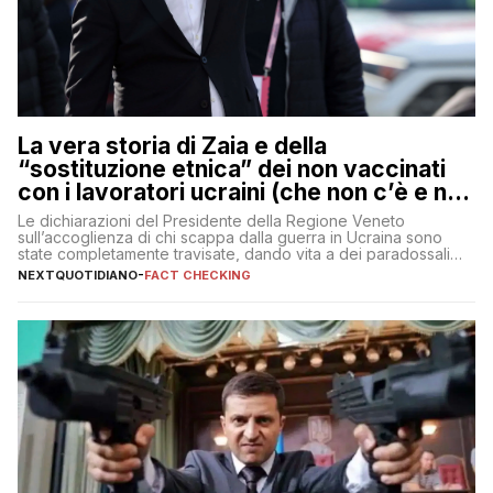
La vera storia di Zaia e della
“sostituzione etnica” dei non vaccinati
con i lavoratori ucraini (che non c’è e non
ci sarà)
Le dichiarazioni del Presidente della Regione Veneto
sull’accoglienza di chi scappa dalla guerra in Ucraina sono
state completamente travisate, dando vita a dei paradossali
falsi che girano sui social
NEXTQUOTIDIANO
-
FACT CHECKING