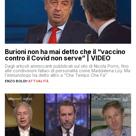
Burioni non ha mai detto che il “vaccino
contro il Covid non serve” | VIDEO
Dagli articoli ammiccanti pubblicati sul sito di Nicola Porro, fino
alle condivisioni fallaci di personalità come Maddalena Loy. Ma
l’immunologo ha detto altro a “Che Tempo Che Fa”
ENZO BOLDI
-
ATTUALITÀ