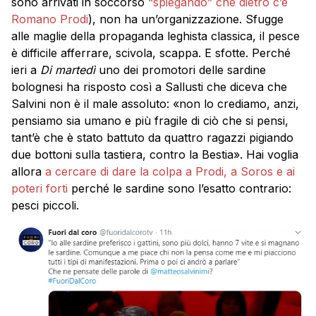
sono arrivati in soccorso
“spiegando” che dietro c’è
Romano Prodi
), non ha un’organizzazione. Sfugge
alle maglie della propaganda leghista classica, il pesce
è difficile afferrare, scivola, scappa. E sfotte. Perché
ieri a
Di martedì
uno dei promotori delle sardine
bolognesi ha risposto così a Sallusti che diceva che
Salvini non è il male assoluto: «non lo crediamo, anzi,
pensiamo sia umano e più fragile di ciò che si pensi,
tant’è che è stato battuto da quattro ragazzi pigiando
due bottoni sulla tastiera, contro la Bestia». Hai voglia
allora
a cercare di dare la colpa a Prodi, a Soros e ai
poteri forti
perché le sardine sono l’esatto contrario:
pesci piccoli.