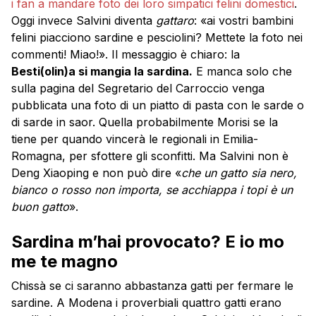
i fan a mandare foto dei loro simpatici felini domestici
.
Oggi invece Salvini diventa
gattaro
: «ai vostri bambini
felini piacciono sardine e pesciolini? Mettete la foto nei
commenti! Miao!». Il messaggio è chiaro: la
Besti(olin)a si mangia la sardina.
E manca solo che
sulla pagina del Segretario del Carroccio venga
pubblicata una foto di un piatto di pasta con le sarde o
di sarde in saor. Quella probabilmente Morisi se la
tiene per quando vincerà le regionali in Emilia-
Romagna, per sfottere gli sconfitti. Ma Salvini non è
Deng Xiaoping e non può dire «
che un gatto sia nero,
bianco o rosso non importa, se acchiappa i topi è un
buon gatto
».
Sardina m’hai provocato? E io mo
me te magno
Chissà se ci saranno abbastanza gatti per fermare le
sardine. A Modena i proverbiali quattro gatti erano