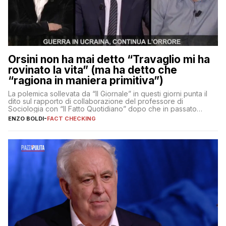
Orsini non ha mai detto “Travaglio mi ha
rovinato la vita” (ma ha detto che
“ragiona in maniera primitiva”)
La polemica sollevata da “Il Giornale” in questi giorni punta il
dito sul rapporto di collaborazione del professore di
Sociologia con “Il Fatto Quotidiano” dopo che in passato
erano volati stracci
ENZO BOLDI
-
FACT CHECKING