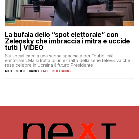
La bufala dello “spot elettorale” con
Zelensky che imbraccia i mitra e uccide
tutti | VIDEO
Sui social circola una scena spacciata per “pubblicità
elettorale”. Ma si tratta di un estratto della serie televisiva che
rese celebre in Ucraina il futuro Presidente
NEXTQUOTIDIANO
-
FACT CHECKING