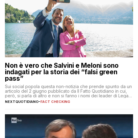
Non è vero che Salvini e Meloni sono
indagati per la storia dei “falsi green
pass”
Sui social popola questa non-notizia che prende spunto da un
articolo del 2 giugno pubblicato da Il Fatto Quotidiano in cui,
però, si parla di altro e non si fanno i nomi dei leader di Lega e
Fratelli d’Italia
NEXTQUOTIDIANO
-
FACT CHECKING