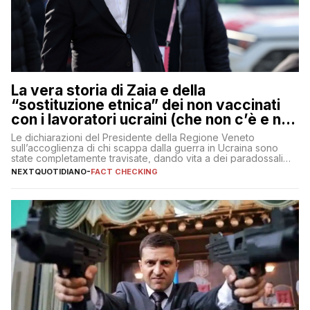
La vera storia di Zaia e della
“sostituzione etnica” dei non vaccinati
con i lavoratori ucraini (che non c’è e non
ci sarà)
Le dichiarazioni del Presidente della Regione Veneto
sull’accoglienza di chi scappa dalla guerra in Ucraina sono
state completamente travisate, dando vita a dei paradossali
falsi che girano sui social
NEXTQUOTIDIANO
-
FACT CHECKING