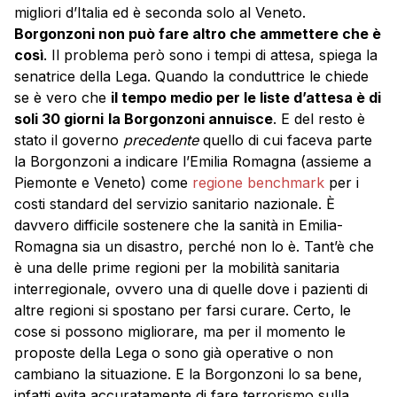
migliori d’Italia ed è seconda solo al Veneto.
Borgonzoni non può fare altro che ammettere che è
così
. Il problema però sono i tempi di attesa, spiega la
senatrice della Lega. Quando la conduttrice le chiede
se è vero che
il tempo medio per le liste d’attesa è di
soli 30 giorni
la Borgonzoni annuisce
. E del resto è
stato il governo
precedente
quello di cui faceva parte
la Borgonzoni a indicare l’Emilia Romagna (assieme a
Piemonte e Veneto) come
regione benchmark
per i
costi standard del servizio sanitario nazionale. È
davvero difficile sostenere che la sanità in Emilia-
Romagna sia un disastro, perché non lo è. Tant’è che
è una delle prime regioni per la mobilità sanitaria
interregionale, ovvero una di quelle dove i pazienti di
altre regioni si spostano per farsi curare. Certo, le
cose si possono migliorare, ma per il momento le
proposte della Lega o sono già operative o non
cambiano la situazione. E la Borgonzoni lo sa bene,
infatti evita accuratamente di fare terrorismo sulla