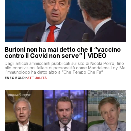
Burioni non ha mai detto che il “vaccino
contro il Covid non serve” | VIDEO
Dagli articoli ammiccanti pubblicati sul sito di Nicola Porro, fino
alle condivisioni fallaci di personalità come Maddalena Loy. Ma
l’immunologo ha detto altro a “Che Tempo Che Fa”
ENZO BOLDI
-
ATTUALITÀ