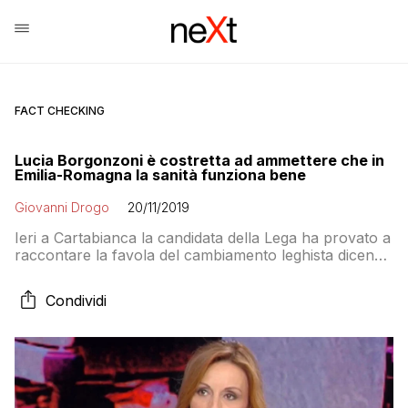
FACT CHECKING
Lucia Borgonzoni è costretta ad ammettere che in
Emilia-Romagna la sanità funziona bene
Giovanni Drogo
20/11/2019
Ieri a Cartabianca la candidata della Lega ha provato a
raccontare la favola del cambiamento leghista dicendo
che la prima cosa da cambiare in Emilia-Romagna è la
sanità. Salvo poi ammettere che sì, è una delle migliori
Condividi
d’Italia e che anche il tempo medio di attesa per le
visite specialistiche di prima fascia è di soli trenta giorni