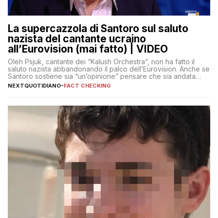
La supercazzola di Santoro sul saluto
nazista del cantante ucraino
all’Eurovision (mai fatto) | VIDEO
Oleh Psjuk, cantante dei “Kalush Orchestra”, non ha fatto il
saluto nazista abbandonando il palco dell’Eurovision. Anche se
Santoro sostiene sia “un’opinione” pensare che sia andata
così
NEXTQUOTIDIANO
-
FACT CHECKING