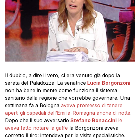
Il dubbio, a dire il vero, ci era venuto già dopo la
serata del Paladozza. La senatrice
Lucia Borgonzoni
non ha bene in mente come funziona il sistema
sanitario della regione che vorrebbe governare. Una
settimana fa a Bologna
aveva promesso di tenere
aperti gli ospedali dell’Emilia-Romagna anche di notte
.
Dopo che il suo avversario
Stefano Bonaccini
le
aveva fatto notare la gaffe
la Borgonzoni aveva
corretto il tiro: intendeva per le visite specialistiche.