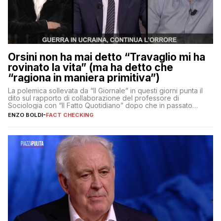
Orsini non ha mai detto “Travaglio mi ha
rovinato la vita” (ma ha detto che
“ragiona in maniera primitiva”)
La polemica sollevata da “Il Giornale” in questi giorni punta il
dito sul rapporto di collaborazione del professore di
Sociologia con “Il Fatto Quotidiano” dopo che in passato
erano volati stracci
ENZO BOLDI
-
FACT CHECKING