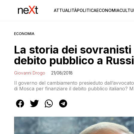
ATTUALITÀ
POLITICA
ECONOMIA
CULTU
ECONOMIA
La storia dei sovranist
debito pubblico a Russi
Giovanni Drogo
21/08/2018
Il governo del cambiamento presieduto dall’avvocato 
di Mosca per finanziare il debito pubblico italiano? 
contropartita da dare alla Cina potrebbe essere po
patriottica)