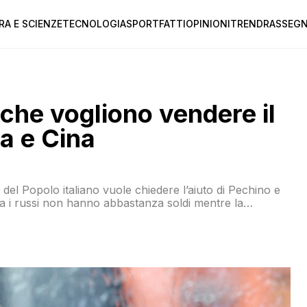
RA E SCIENZE
TECNOLOGIA
SPORT
FATTI
OPINIONI
TREND
RASSEGN
i che vogliono vendere il
a e Cina
del Popolo italiano vuole chiedere l’aiuto di Pechino e
Ma i russi non hanno abbastanza soldi mentre la
co vantaggiosa (e senza dubbio non abbastanza