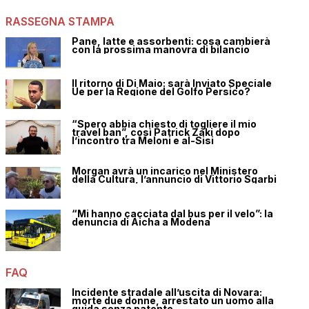
RASSEGNA STAMPA
Pane, latte e assorbenti: cosa cambierà
con la prossima manovra di bilancio
Il ritorno di Di Maio: sarà Inviato Speciale
Ue per la Regione del Golfo Persico?
“Spero abbia chiesto di togliere il mio
travel ban”, così Patrick Zaki dopo
l’incontro tra Meloni e al-Sisi
Morgan avrà un incarico nel Ministero
della Cultura, l’annuncio di Vittorio Sgarbi
“Mi hanno cacciata dal bus per il velo”: la
denuncia di Aicha a Modena
FAQ
Incidente stradale all’uscita di Novara:
morte due donne, arrestato un uomo alla
guida senza patente