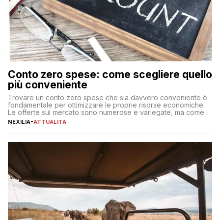
Conto zero spese: come scegliere quello
più conveniente
Trovare un conto zero spese che sia davvero conveniente è
fondamentale per ottimizzare le proprie risorse economiche.
Le offerte sul mercato sono numerose e variegate, ma come
individuare quella più adatta alle proprie esigenze senza
NEXILIA
-
ATTUALITÀ
incorrere in costi nascosti? Optare per un conto zero spese
significa eliminare le spese di gestione che spesso incidono
sul […]