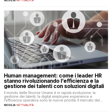
NEXILIA
-
ATTUALITÀ
ogni ambito. L’inserimento delle tecnologie di intelligenza
artificiale porta non solo all’ottimizzazione di diverse
operazioni, bensì comporta […]
Human management: come i leader HR
stanno rivoluzionando l’efficienza e la
gestione dei talenti con soluzioni digitali
Il mondo delle Risorse Umane è in rapida evoluzione: la
gestione dei talenti, la digital employee experience e
l’efficienza operativa sono le nuove priorità. Il mercato del
lavoro, d’altra parte, è sempre più competitivo con una lotta
NEXILIA
-
ATTUALITÀ
per aggiudicarsi i talenti più validi che si intensifica e le
aspettative dei dipendenti in continua evoluzione. I […]