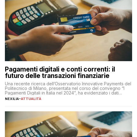
Pagamenti digitali e conti correnti: il
futuro delle transazioni finanziarie
Una recente ricerca dell’Osservatorio Innovative Payments del
Politecnico di Milano, presentata nel corso del convegno “I
Pagamenti Digitali in Italia nel 2024”, ha evidenziato i dati
definitivi del primo semestre 2024 relativamente alle
NEXILIA
-
ATTUALITÀ
transazioni dei pagamenti digitali con carta nel nostro Paese:
223 miliardi di euro. Si ritiene che il totale relativo ai 12 mesi […]