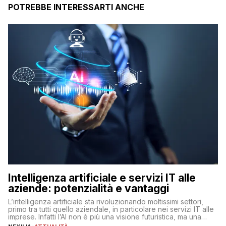
POTREBBE INTERESSARTI ANCHE
Intelligenza artificiale e servizi IT alle
aziende: potenzialità e vantaggi
L’intelligenza artificiale sta rivoluzionando moltissimi settori,
primo tra tutti quello aziendale, in particolare nei servizi IT alle
imprese. Infatti l’AI non è più una visione futuristica, ma una
realtà operativa che sta portando a un cambio significativo in