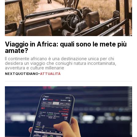
Viaggio in Africa: quali sono le mete più
amate?
Il continente africano è una destinazione unica per chi
desidera un viaggio che coniughi natura incontaminata,
avventura e culture millenarie
NEXTQUOTIDIANO
-
ATTUALITÀ