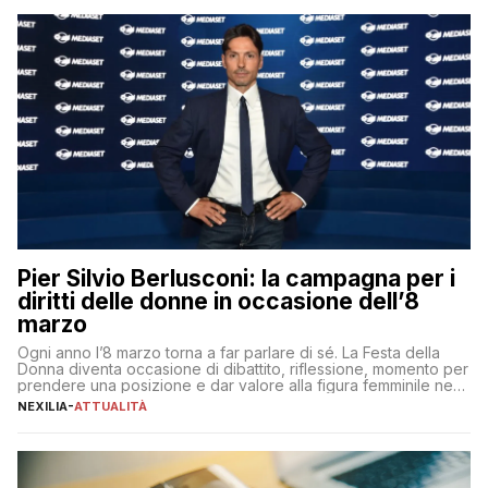
Pier Silvio Berlusconi: la campagna per i
diritti delle donne in occasione dell’8
marzo
Ogni anno l’8 marzo torna a far parlare di sé. La Festa della
Donna diventa occasione di dibattito, riflessione, momento per
prendere una posizione e dar valore alla figura femminile nella
sua complessità e crucialità. A lanciare un messaggio “forte e
NEXILIA
-
ATTUALITÀ
chiaro” quest’anno è stato anche Pier Silvio Berlusconi,
amministratore delegato di Mediaset, che ha […]