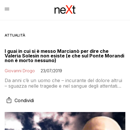
ATTUALITÀ
I guai in cui si è messo Marcianò per dire che
Valeria Solesin non esiste (e che sul Ponte Morandi
non è morto nessuno)
Giovanni Drogo
23/07/2019
Da anni c’è un uomo che – incurante del dolore altrui
– sguazza nelle tragedie e nel sangue degli attentati
per raccontare che i nostri concittadini che ne sono
rimasti vittime in realtà non esistevano e quindi non
Condividi
sono morti davvero. YouTube sostiene che si tratti di
incitamento all’odio, che ne pensano i magistrati?