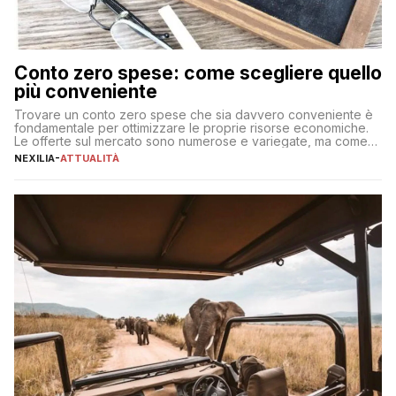
Conto zero spese: come scegliere quello
più conveniente
Trovare un conto zero spese che sia davvero conveniente è
fondamentale per ottimizzare le proprie risorse economiche.
Le offerte sul mercato sono numerose e variegate, ma come
individuare quella più adatta alle proprie esigenze senza
NEXILIA
-
ATTUALITÀ
incorrere in costi nascosti? Optare per un conto zero spese
significa eliminare le spese di gestione che spesso incidono
sul […]