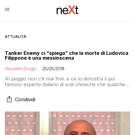
ATTUALITÀ
Tanker Enemy ci “spiega” che la morte di Ludovica
Filippone è una messinscena
Giovanni Drogo
25/05/2018
Al peggio non c’è mai fine. e ce lo dimostra il più
famoso esperto italiano di scie chimiche che qualche
giorno fa ha dato la sua versione sulla tragedia di
Chieti. Ovviamente per Marcianò non è morto
Condividi
nessuno e tutto fa parte della “strategia della tensione”