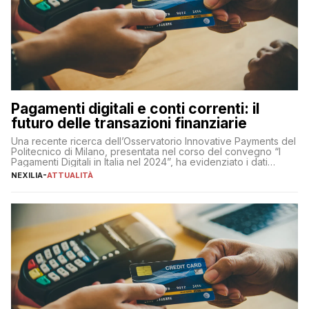
Pagamenti digitali e conti correnti: il
futuro delle transazioni finanziarie
Una recente ricerca dell’Osservatorio Innovative Payments del
Politecnico di Milano, presentata nel corso del convegno “I
Pagamenti Digitali in Italia nel 2024”, ha evidenziato i dati
definitivi del primo semestre 2024 relativamente alle
NEXILIA
-
ATTUALITÀ
transazioni dei pagamenti digitali con carta nel nostro Paese:
223 miliardi di euro. Si ritiene che il totale relativo ai 12 mesi […]