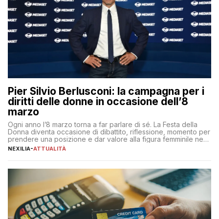
Pier Silvio Berlusconi: la campagna per i
diritti delle donne in occasione dell’8
marzo
Ogni anno l’8 marzo torna a far parlare di sé. La Festa della
Donna diventa occasione di dibattito, riflessione, momento per
prendere una posizione e dar valore alla figura femminile nella
sua complessità e crucialità. A lanciare un messaggio “forte e
NEXILIA
-
ATTUALITÀ
chiaro” quest’anno è stato anche Pier Silvio Berlusconi,
amministratore delegato di Mediaset, che ha […]