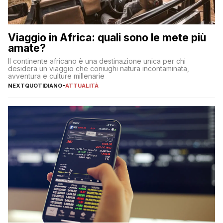
Viaggio in Africa: quali sono le mete più
amate?
Il continente africano è una destinazione unica per chi
desidera un viaggio che coniughi natura incontaminata,
avventura e culture millenarie
NEXTQUOTIDIANO
-
ATTUALITÀ