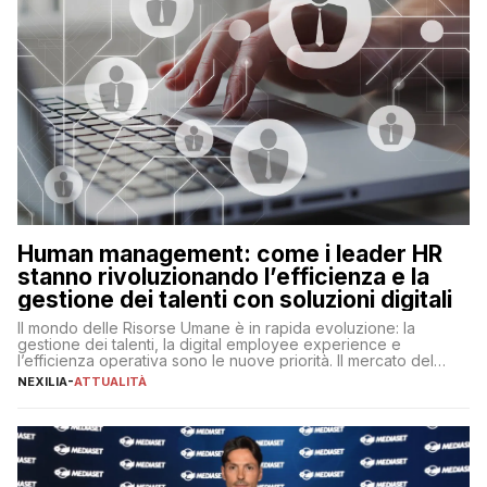
Human management: come i leader HR
stanno rivoluzionando l’efficienza e la
gestione dei talenti con soluzioni digitali
Il mondo delle Risorse Umane è in rapida evoluzione: la
gestione dei talenti, la digital employee experience e
l’efficienza operativa sono le nuove priorità. Il mercato del
lavoro, d’altra parte, è sempre più competitivo con una lotta
NEXILIA
-
ATTUALITÀ
per aggiudicarsi i talenti più validi che si intensifica e le
aspettative dei dipendenti in continua evoluzione. I […]