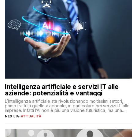
Intelligenza artificiale e servizi IT alle
aziende: potenzialità e vantaggi
L’intelligenza artificiale sta rivoluzionando moltissimi settori,
primo tra tutti quello aziendale, in particolare nei servizi IT alle
imprese. Infatti l’AI non è più una visione futuristica, ma una
realtà operativa che sta portando a un cambio significativo in
NEXILIA
-
ATTUALITÀ
ogni ambito. L’inserimento delle tecnologie di intelligenza
artificiale porta non solo all’ottimizzazione di diverse
operazioni, bensì comporta […]