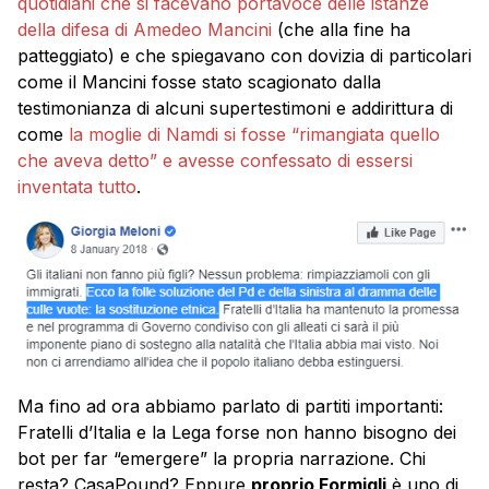
quotidiani che si facevano portavoce delle istanze
della difesa di Amedeo Mancini
(che alla fine ha
patteggiato) e che spiegavano con dovizia di particolari
come il Mancini fosse stato scagionato dalla
testimonianza di alcuni supertestimoni e addirittura di
come
la moglie di Namdi si fosse “rimangiata quello
che aveva detto” e avesse confessato di essersi
inventata tutto
.
Ma fino ad ora abbiamo parlato di partiti importanti:
Fratelli d’Italia e la Lega forse non hanno bisogno dei
bot per far “emergere” la propria narrazione. Chi
resta? CasaPound? Eppure
proprio Formigli
è uno di