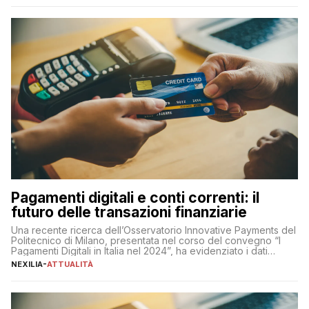
amministratore delegato di Mediaset, che ha […]
Pagamenti digitali e conti correnti: il
futuro delle transazioni finanziarie
Una recente ricerca dell’Osservatorio Innovative Payments del
Politecnico di Milano, presentata nel corso del convegno “I
Pagamenti Digitali in Italia nel 2024”, ha evidenziato i dati
definitivi del primo semestre 2024 relativamente alle
NEXILIA
-
ATTUALITÀ
transazioni dei pagamenti digitali con carta nel nostro Paese:
223 miliardi di euro. Si ritiene che il totale relativo ai 12 mesi […]