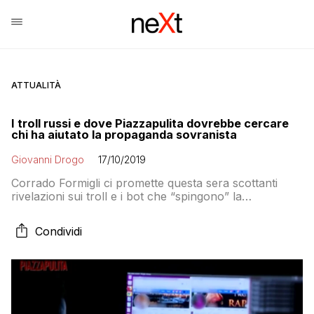
ATTUALITÀ
I troll russi e dove Piazzapulita dovrebbe cercare
chi ha aiutato la propaganda sovranista
Giovanni Drogo
17/10/2019
Corrado Formigli ci promette questa sera scottanti
rivelazioni sui troll e i bot che “spingono” la
propaganda sovranista sui social. A quando un
servizio sui giornali e le trasmissioni che fanno
Condividi
altrettanto invitando i politici a parlare di “invasione” e
“sostituzione etnica” o di “piano Kalergi”?