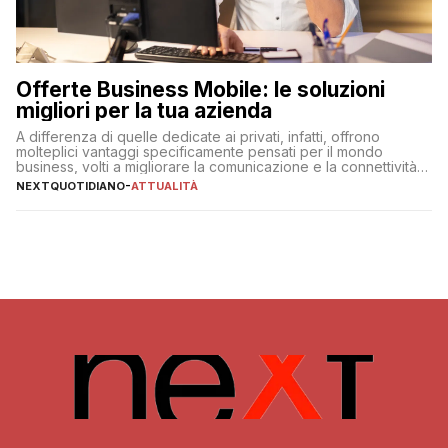
Offerte Business Mobile: le soluzioni
migliori per la tua azienda
A differenza di quelle dedicate ai privati, infatti, offrono
molteplici vantaggi specificamente pensati per il mondo
business, volti a migliorare la comunicazione e la connettività
degli utenti
NEXTQUOTIDIANO
-
ATTUALITÀ