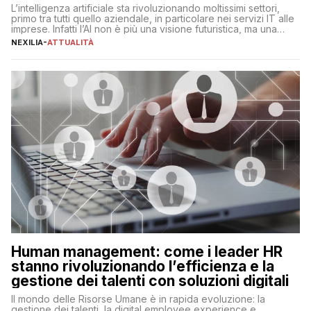
L’intelligenza artificiale sta rivoluzionando moltissimi settori,
primo tra tutti quello aziendale, in particolare nei servizi IT alle
imprese. Infatti l’AI non è più una visione futuristica, ma una
realtà operativa che sta portando a un cambio significativo in
NEXILIA
-
ATTUALITÀ
ogni ambito. L’inserimento delle tecnologie di intelligenza
artificiale porta non solo all’ottimizzazione di diverse
operazioni, bensì comporta […]
Human management: come i leader HR
stanno rivoluzionando l’efficienza e la
gestione dei talenti con soluzioni digitali
Il mondo delle Risorse Umane è in rapida evoluzione: la
gestione dei talenti, la digital employee experience e