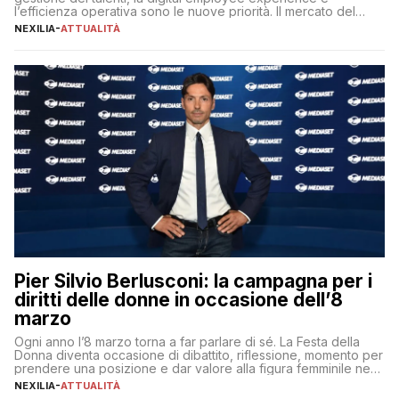
l’efficienza operativa sono le nuove priorità. Il mercato del
lavoro, d’altra parte, è sempre più competitivo con una lotta
NEXILIA
-
ATTUALITÀ
per aggiudicarsi i talenti più validi che si intensifica e le
aspettative dei dipendenti in continua evoluzione. I […]
Pier Silvio Berlusconi: la campagna per i
diritti delle donne in occasione dell’8
marzo
Ogni anno l’8 marzo torna a far parlare di sé. La Festa della
Donna diventa occasione di dibattito, riflessione, momento per
prendere una posizione e dar valore alla figura femminile nella
sua complessità e crucialità. A lanciare un messaggio “forte e
NEXILIA
-
ATTUALITÀ
chiaro” quest’anno è stato anche Pier Silvio Berlusconi,