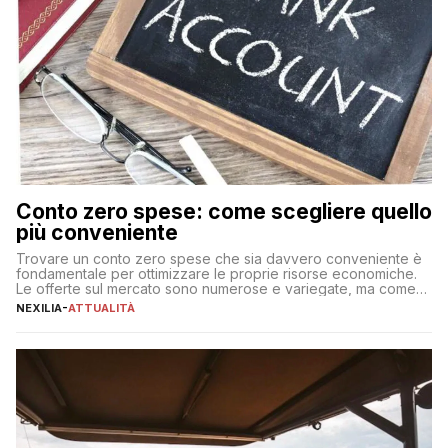
Conto zero spese: come scegliere quello
più conveniente
Trovare un conto zero spese che sia davvero conveniente è
fondamentale per ottimizzare le proprie risorse economiche.
Le offerte sul mercato sono numerose e variegate, ma come
individuare quella più adatta alle proprie esigenze senza
NEXILIA
-
ATTUALITÀ
incorrere in costi nascosti? Optare per un conto zero spese
significa eliminare le spese di gestione che spesso incidono
sul […]