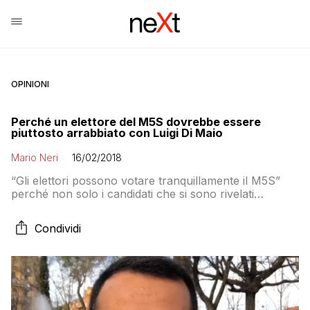
OPINIONI
Perché un elettore del M5S dovrebbe essere
piuttosto arrabbiato con Luigi Di Maio
Mario Neri
16/02/2018
“Gli elettori possono votare tranquillamente il M5S”
perché non solo i candidati che si sono rivelati
massoni ma anche “coloro che non hanno rispettato il
patto delle donazioni e che sono candidati, gli sarà
Condividi
chiesto di rinunciare alla proclamazione andando alla
Corte d’ Appello”. Le parole (compreso l’anacoluto)
sono di Luigi Di Maio e sono […]