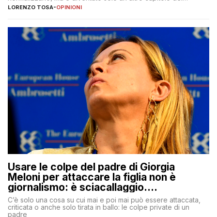
copione
LORENZO TOSA
-
OPINIONI
Usare le colpe del padre di Giorgia
Meloni per attaccare la figlia non è
giornalismo: è sciacallaggio.
Dimostriamo di essere diversi
C’è solo una cosa su cui mai e poi mai può essere attaccata,
criticata o anche solo tirata in ballo: le colpe private di un
padre