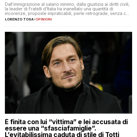
Dall’immigrazione al salario minimo, dalla giustizia ai diritti civili,
la leader di Fratelli d’Italia ha inanellato una quantità di
incorenze, proposte impraticabili, perle retrograde, senza che
nessuno – a destra come a sinistra – glielo abbia fatto notare
LORENZO TOSA
-
OPINIONI
È finita con lui “vittima” e lei accusata di
essere una “sfasciafamiglie”.
L’evitabilissima caduta di stile di Totti