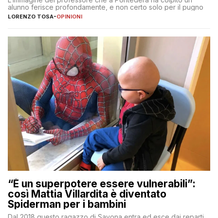
alunno ferisce profondamente, e non certo solo per il pugno
LORENZO TOSA
-
OPINIONI
“È un superpotere essere vulnerabili”:
così Mattia Villardita è diventato
Spiderman per i bambini
Dal 2018 questo ragazzo di Savona entra ed esce dai reparti