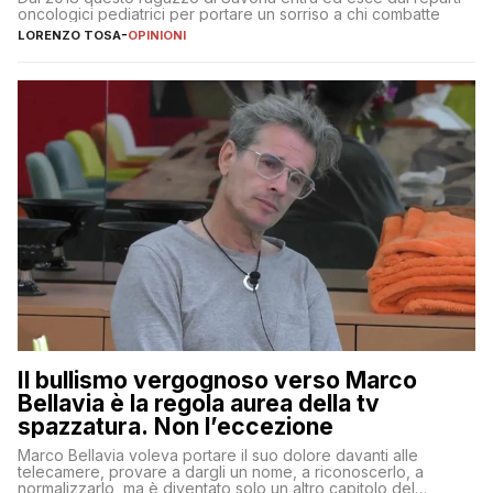
oncologici pediatrici per portare un sorriso a chi combatte
LORENZO TOSA
-
OPINIONI
Il bullismo vergognoso verso Marco
Bellavia è la regola aurea della tv
spazzatura. Non l’eccezione
Marco Bellavia voleva portare il suo dolore davanti alle
telecamere, provare a dargli un nome, a riconoscerlo, a
normalizzarlo, ma è diventato solo un altro capitolo del