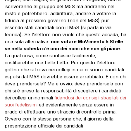
iscriveranno al gruppo del M5S ma andranno nel
misto e potrebbero, addirittura, andare a votare la
fiducia al prossimo governo (non del M5S) pur
essendo stati candidati con il M5S (si parla in via
teorica). Se l’elettore non vuole che questo accada, ha
una sola alternativa:
non votare MoVimento 5 Stelle
se nella scheda c’è uno dei nomi che non gli piace
.
La qual cosa, come si intuisce facilmente,
costituirebbe una bella beffa. Per questo l’elettore
grillino che si trova nei collegi in cui ci sono i candidati
espulsi dal M5S dovrebbe essere arrabbiato. E con chi
deve prendersela? Ma è ovvio: deve prendersela con
chi si è preso la responsabilità di scegliere i candidati
dei collegi uninominali
fidandosi dei consigli sbagliati dei
suoi fedelissimi
ed evidentemente senza essere in
grado di effettuare uno straccio di controllo prima.
Ovvero con la stessa persona che, il giorno della
presentazione ufficiale dei candidati