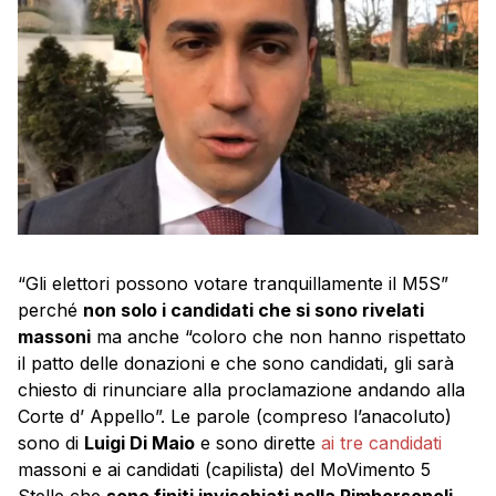
“Gli elettori possono votare tranquillamente il M5S”
perché
non solo i candidati che si sono rivelati
massoni
ma anche “coloro che non hanno rispettato
il patto delle donazioni e che sono candidati, gli sarà
chiesto di rinunciare alla proclamazione andando alla
Corte d’ Appello”. Le parole (compreso l’anacoluto)
sono di
Luigi Di Maio
e sono dirette
ai tre candidati
massoni e ai candidati (capilista) del MoVimento 5