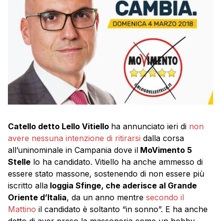
Catello detto Lello Vitiello
ha annunciato ieri di
non
avere nessuna intenzione di ritirarsi
dalla corsa
all’uninominale in Campania dove il
MoVimento 5
Stelle
lo ha candidato. Vitiello ha anche ammesso di
essere stato massone, sostenendo di non essere più
iscritto alla
loggia Sfinge, che aderisce al Grande
Oriente d’Italia
, da un anno mentre
secondo il
Mattino
il candidato è soltanto “in sonno”. E ha anche
detto di aver preso la massoneria come un hobby.