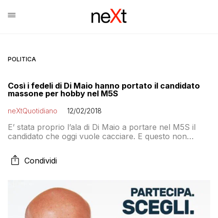
POLITICA
Così i fedeli di Di Maio hanno portato il candidato
massone per hobby nel M5S
neXtQuotidiano
12/02/2018
E’ stata proprio l’ala di Di Maio a portare nel M5S il
candidato che oggi vuole cacciare. E questo non
depone certo a favore di chi vorrebbe governare un
paese ma nemmeno sa chi candida
Condividi