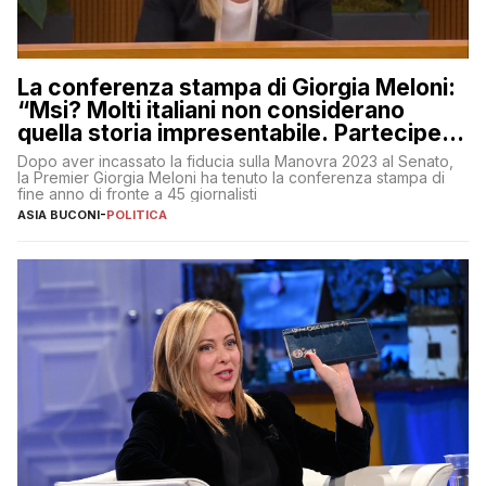
La conferenza stampa di Giorgia Meloni:
“Msi? Molti italiani non considerano
quella storia impresentabile. Parteciperò
al 25 aprile”
Dopo aver incassato la fiducia sulla Manovra 2023 al Senato,
la Premier Giorgia Meloni ha tenuto la conferenza stampa di
fine anno di fronte a 45 giornalisti
ASIA BUCONI
-
POLITICA