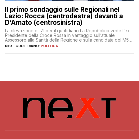
Il primo sondaggio sulle Regionali nel
Lazio: Rocca (centrodestra) davanti a
D’Amato (centrosinistra)
La rilevazione di IZI per il quotidiano La Repubblica vede l’ex
Presidente della Croce Rossa in vantaggio sull’attuale
Assessore alla Sanità della Regione e sulla candidata del M5S
Donatella Bianchi
NEXTQUOTIDIANO
-
POLITICA