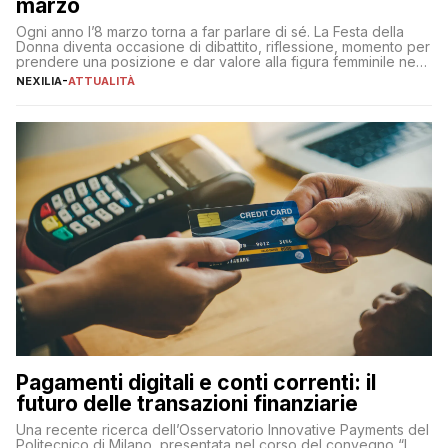
marzo
Ogni anno l’8 marzo torna a far parlare di sé. La Festa della
Donna diventa occasione di dibattito, riflessione, momento per
prendere una posizione e dar valore alla figura femminile nella
sua complessità e crucialità. A lanciare un messaggio “forte e
NEXILIA
-
ATTUALITÀ
chiaro” quest’anno è stato anche Pier Silvio Berlusconi,
amministratore delegato di Mediaset, che ha […]
Pagamenti digitali e conti correnti: il
futuro delle transazioni finanziarie
Una recente ricerca dell’Osservatorio Innovative Payments del
Politecnico di Milano, presentata nel corso del convegno “I