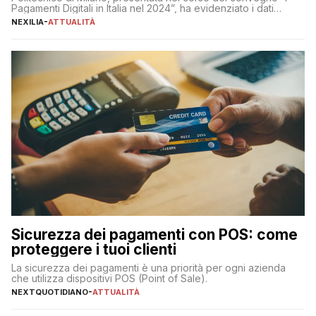
Pagamenti Digitali in Italia nel 2024”, ha evidenziato i dati
definitivi del primo semestre 2024 relativamente alle
NEXILIA
-
ATTUALITÀ
transazioni dei pagamenti digitali con carta nel nostro Paese:
223 miliardi di euro. Si ritiene che il totale relativo ai 12 mesi […]
Sicurezza dei pagamenti con POS: come
proteggere i tuoi clienti
La sicurezza dei pagamenti è una priorità per ogni azienda
che utilizza dispositivi POS (Point of Sale).
NEXTQUOTIDIANO
-
ATTUALITÀ