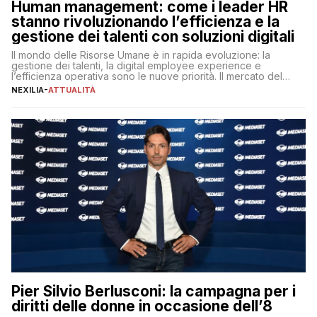
Human management: come i leader HR
stanno rivoluzionando l’efficienza e la
gestione dei talenti con soluzioni digitali
Il mondo delle Risorse Umane è in rapida evoluzione: la
gestione dei talenti, la digital employee experience e
l’efficienza operativa sono le nuove priorità. Il mercato del
lavoro, d’altra parte, è sempre più competitivo con una lotta
NEXILIA
-
ATTUALITÀ
per aggiudicarsi i talenti più validi che si intensifica e le
aspettative dei dipendenti in continua evoluzione. I […]
Pier Silvio Berlusconi: la campagna per i
diritti delle donne in occasione dell’8