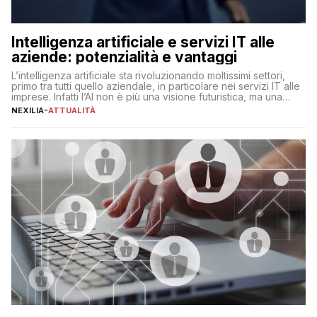
Intelligenza artificiale e servizi IT alle
aziende: potenzialità e vantaggi
L’intelligenza artificiale sta rivoluzionando moltissimi settori,
primo tra tutti quello aziendale, in particolare nei servizi IT alle
imprese. Infatti l’AI non è più una visione futuristica, ma una
realtà operativa che sta portando a un cambio significativo in
NEXILIA
-
ATTUALITÀ
ogni ambito. L’inserimento delle tecnologie di intelligenza
artificiale porta non solo all’ottimizzazione di diverse
operazioni, bensì comporta […]