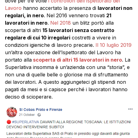
dove per tre volte
i controllori dell’Ispettorato del
Lavoro
hanno accertato la presenza di
lavoratori non
regolari, in nero
. Nel 2016 vennero trovati
21
lavoratori in nero
.
Nel 2018
un blitz portò alla
scoperta di altri
15 lavoratori senza contratto
regolare di cui 10 irregolari
costretti a vivere in
condizioni igieniche di lavoro precarie.
Il 10 luglio 2019
un’altra operazione dell’Ispettorato del Lavoro ha
portato alla
scoperta di altri 15 lavoratori in nero
. La
Superlativa insomma è un’azienda con una “storia”, e
non una di quelle belle o gloriose ma di sfruttamento
dei lavoratori. A questo aggiungeteci gli stipendi non
pagati da mesi e si capisce perché i lavoratori hanno
deciso di scioperare.