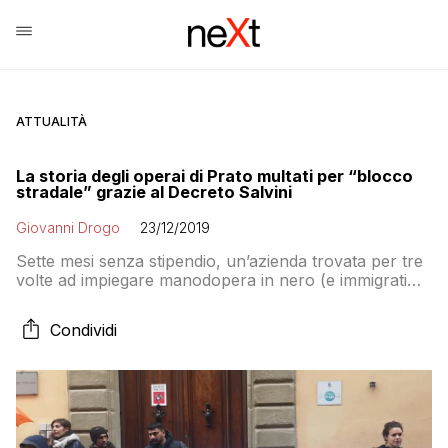
ATTUALITÀ
La storia degli operai di Prato multati per “blocco
stradale” grazie al Decreto Salvini
Giovanni Drogo
23/12/2019
Sette mesi senza stipendio, un’azienda trovata per tre
volte ad impiegare manodopera in nero (e immigrati
irregolari), dieci giorni di sciopero e lo Stato pensa
bene di multare quelli che lottano per i propri diritti.
Condividi
Benvenuti nell’Italia della “sicurezza” à la Salvini