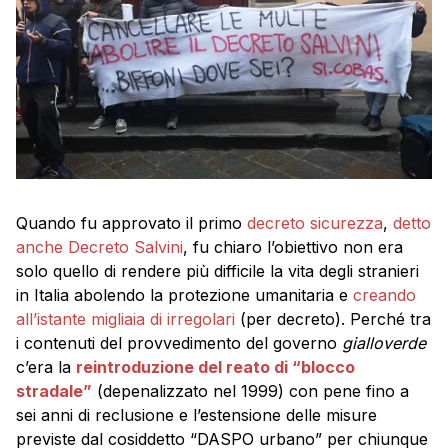
Quando fu approvato il primo
decreto sicurezza
,
detto
anche Decreto Salvini
, fu chiaro l’obiettivo non era
solo quello di rendere più difficile la vita degli stranieri
in Italia abolendo la protezione umanitaria e
creando
all’istante migliaia di irregolari
(per decreto). Perché tra
i contenuti del provvedimento del governo
gialloverde
c’era la
reintroduzione del reato di “blocco
stradale”
(depenalizzato nel 1999) con pene fino a
sei anni di reclusione e l’estensione delle misure
previste dal cosiddetto “DASPO urbano” per chiunque