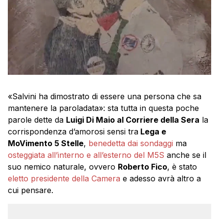
«Salvini ha dimostrato di essere una persona che sa
mantenere la paroladata»: sta tutta in questa poche
parole dette da
Luigi Di Maio al Corriere della Sera
la
corrispondenza d’amorosi sensi tra
Lega e
MoVimento 5 Stelle
,
benedetta dai sondaggi
ma
osteggiata all’interno e all’esterno del M5S
anche se il
suo nemico naturale, ovvero
Roberto Fico
, è stato
eletto presidente della Camera
e adesso avrà altro a
cui pensare.