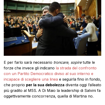
E per farlo sarà necessario
troncare, sopire
tutte le
forze che invece gli indicano
la strada del confronto
con un Partito Democratico diviso al suo interno e
incapace di scegliere una linea
e seguirla fino in fondo,
che proprio
per la sua debolezza
diventa oggi l’alleato
più gradito al M5S. A Di Maio la leadership di Salvini fa
oggettivamente concorrenza, quella di Martina no.