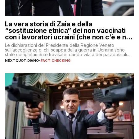
La vera storia di Zaia e della
“sostituzione etnica” dei non vaccinati
con i lavoratori ucraini (che non c’è e non
ci sarà)
Le dichiarazioni del Presidente della Regione Veneto
sull’accoglienza di chi scappa dalla guerra in Ucraina sono
state completamente travisate, dando vita a dei paradossali
falsi che girano sui social
NEXTQUOTIDIANO
-
FACT CHECKING