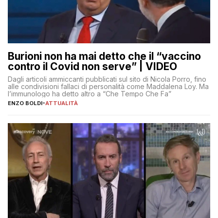
Burioni non ha mai detto che il “vaccino
contro il Covid non serve” | VIDEO
Dagli articoli ammiccanti pubblicati sul sito di Nicola Porro, fino
alle condivisioni fallaci di personalità come Maddalena Loy. Ma
l’immunologo ha detto altro a “Che Tempo Che Fa”
ENZO BOLDI
-
ATTUALITÀ