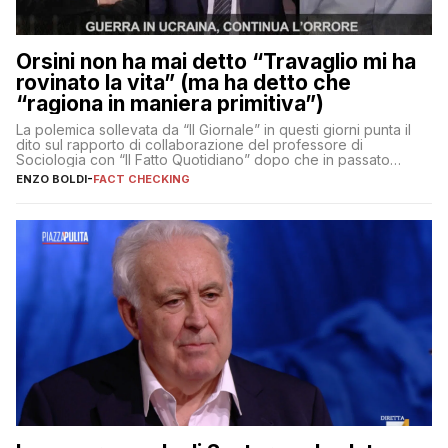
Orsini non ha mai detto “Travaglio mi ha
rovinato la vita” (ma ha detto che
“ragiona in maniera primitiva”)
La polemica sollevata da “Il Giornale” in questi giorni punta il
dito sul rapporto di collaborazione del professore di
Sociologia con “Il Fatto Quotidiano” dopo che in passato
erano volati stracci
ENZO BOLDI
-
FACT CHECKING