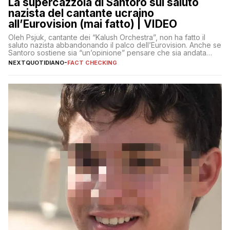
La supercazzola di Santoro sul saluto
nazista del cantante ucraino
all’Eurovision (mai fatto) | VIDEO
Oleh Psjuk, cantante dei “Kalush Orchestra”, non ha fatto il
saluto nazista abbandonando il palco dell’Eurovision. Anche se
Santoro sostiene sia “un’opinione” pensare che sia andata
così
NEXTQUOTIDIANO
-
FACT CHECKING