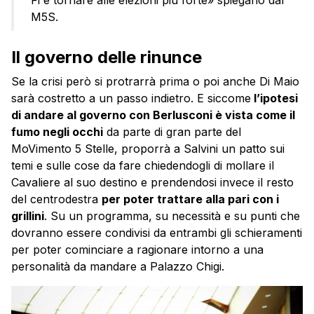
Fi e tornare alle elezioni più forte» spiegano dal
M5S.
Il governo delle rinunce
Se la crisi però si protrarrà prima o poi anche Di Maio
sarà costretto a un passo indietro. E siccome
l’ipotesi
di andare al governo con Berlusconi è vista come il
fumo negli occhi
da parte di gran parte del
MoVimento 5 Stelle, proporrà a Salvini un patto sui
temi e sulle cose da fare chiedendogli di mollare il
Cavaliere al suo destino e prendendosi invece il resto
del centrodestra
per poter trattare alla pari con i
grillini
. Su un programma, su necessità e su punti che
dovranno essere condivisi da entrambi gli schieramenti
per poter cominciare a ragionare intorno a una
personalità da mandare a Palazzo Chigi.