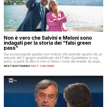
Non è vero che Salvini e Meloni sono
indagati per la storia dei “falsi green
pass”
Sui social popola questa non-notizia che prende spunto da un
articolo del 2 giugno pubblicato da Il Fatto Quotidiano in cui,
però, si parla di altro e non si fanno i nomi dei leader di Lega e
Fratelli d’Italia
NEXTQUOTIDIANO
-
FACT CHECKING