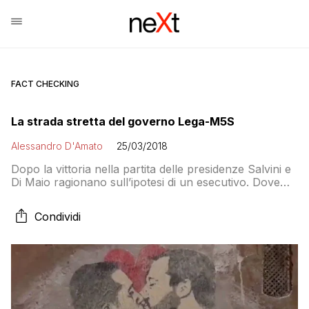
FACT CHECKING
La strada stretta del governo Lega-M5S
Alessandro D'Amato
25/03/2018
Dopo la vittoria nella partita delle presidenze Salvini e
Di Maio ragionano sull’ipotesi di un esecutivo. Dove
però potrebbero arrivare entrambi ridimensionati e
costretti al passo indietro. E allora ecco l’ipotesi di un
Condividi
premier leghista con programma vicino al M5S