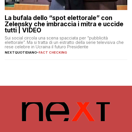
La bufala dello “spot elettorale” con
Zelensky che imbraccia i mitra e uccide
tutti | VIDEO
Sui social circola una scena spacciata per “pubblicità
elettorale”. Ma si tratta di un estratto della serie televisiva che
rese celebre in Ucraina il futuro Presidente
NEXTQUOTIDIANO
-
FACT CHECKING