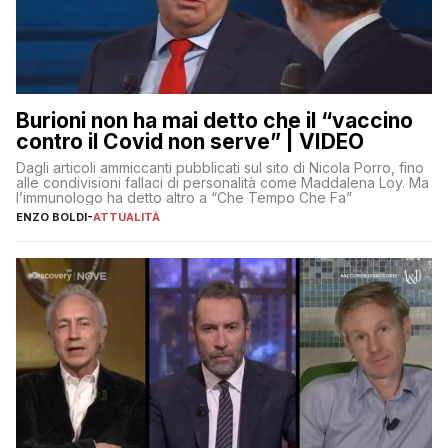
Burioni non ha mai detto che il “vaccino
contro il Covid non serve” | VIDEO
Dagli articoli ammiccanti pubblicati sul sito di Nicola Porro, fino
alle condivisioni fallaci di personalità come Maddalena Loy. Ma
l’immunologo ha detto altro a “Che Tempo Che Fa”
ENZO BOLDI
-
ATTUALITÀ