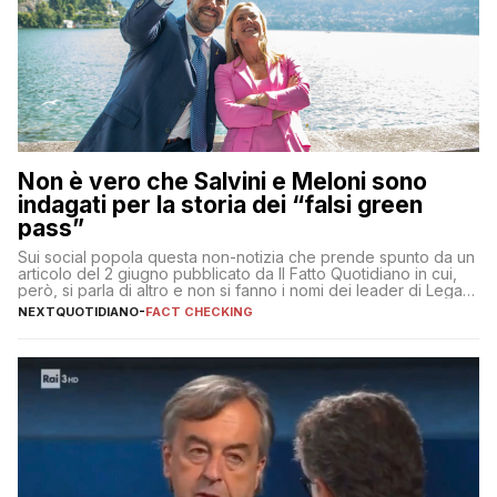
Non è vero che Salvini e Meloni sono
indagati per la storia dei “falsi green
pass”
Sui social popola questa non-notizia che prende spunto da un
articolo del 2 giugno pubblicato da Il Fatto Quotidiano in cui,
però, si parla di altro e non si fanno i nomi dei leader di Lega e
Fratelli d’Italia
NEXTQUOTIDIANO
-
FACT CHECKING