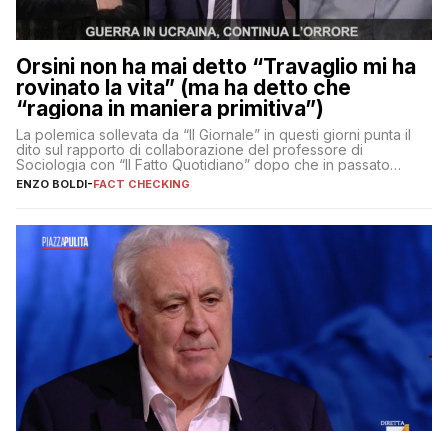
Orsini non ha mai detto “Travaglio mi ha
rovinato la vita” (ma ha detto che
“ragiona in maniera primitiva”)
La polemica sollevata da “Il Giornale” in questi giorni punta il
dito sul rapporto di collaborazione del professore di
Sociologia con “Il Fatto Quotidiano” dopo che in passato
erano volati stracci
ENZO BOLDI
-
FACT CHECKING