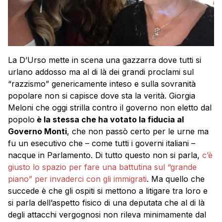
La D’Urso mette in scena una gazzarra dove tutti si
urlano addosso ma al di là dei grandi proclami sul
“razzismo” genericamente inteso e sulla sovranità
popolare non si capisce dove sta la verità. Giorgia
Meloni che oggi strilla contro il governo non eletto dal
popolo
è la stessa che ha votato la fiducia al
Governo Monti
, che non passò certo per le urne ma
fu un esecutivo che – come tutti i governi italiani –
nacque in Parlamento. Di tutto questo non si parla,
c’è
giusto lo spazio per fare una battutina sul “grande
piano” per invaderci con gli immigrati
. Ma quello che
succede è che gli ospiti si mettono a litigare tra loro e
si parla dell’aspetto fisico di una deputata che al di là
degli attacchi vergognosi non rileva minimamente dal