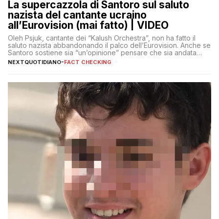
La supercazzola di Santoro sul saluto
nazista del cantante ucraino
all’Eurovision (mai fatto) | VIDEO
Oleh Psjuk, cantante dei “Kalush Orchestra”, non ha fatto il
saluto nazista abbandonando il palco dell’Eurovision. Anche se
Santoro sostiene sia “un’opinione” pensare che sia andata
così
NEXTQUOTIDIANO
-
FACT CHECKING