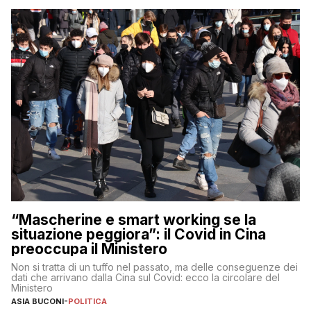
“Mascherine e smart working se la
situazione peggiora”: il Covid in Cina
preoccupa il Ministero
Non si tratta di un tuffo nel passato, ma delle conseguenze dei
dati che arrivano dalla Cina sul Covid: ecco la circolare del
Ministero
ASIA BUCONI
-
POLITICA