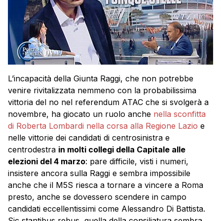
L’incapacità della Giunta Raggi, che non potrebbe
venire rivitalizzata nemmeno con la probabilissima
vittoria del no nel referendum ATAC che si svolgerà a
novembre, ha giocato un ruolo anche
nella sconfitta
di Roberta Lombardi nella corsa alla Regione Lazio
e
nelle vittorie dei candidati di centrosinistra e
centrodestra
in molti collegi della Capitale alle
elezioni del 4 marzo
: pare difficile, visti i numeri,
insistere ancora sulla Raggi e sembra impossibile
anche che il M5S riesca a tornare a vincere a Roma
presto, anche se dovessero scendere in campo
candidati eccellentissimi come Alessandro Di Battista.
Sic stantibus rebus, quella della consiliatura sembra