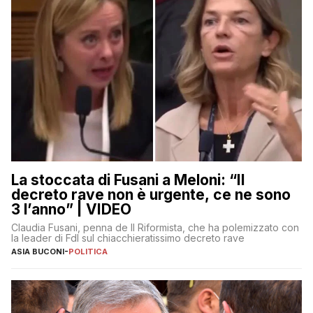
La stoccata di Fusani a Meloni: “Il
decreto rave non è urgente, ce ne sono
3 l’anno” | VIDEO
Claudia Fusani, penna de Il Riformista, che ha polemizzato con
la leader di FdI sul chiacchieratissimo decreto rave
ASIA BUCONI
-
POLITICA