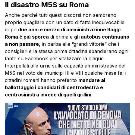
Il disastro M5S su Roma
Anche perché tutti questi discorsi non sembrano
proprio quagliare con un dato di fatto inequivocabile:
dopo
due anni e mezzo di amministrazione Raggi
Roma è più sporca
di prima e
gli autobus continuano
a non passare
, in barba alle “grandi vittorie” che i
consiglieri e la stessa prima cittadina sbandierano ogni
tanto su Facebook per vitalizzare la claque.
Interpellati alle urne sulle capacità amministrative del
M5S nel voto dei municipi III e VIII qualche mese fa, i
cittadini romani hanno preferito
mandare al
ballottaggio i candidati di centrodestra e
centrosinistra invece di quelli grillini
.