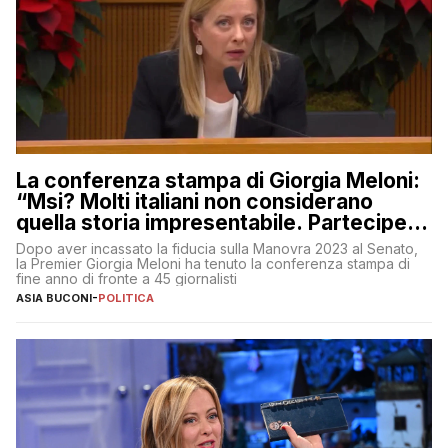
La conferenza stampa di Giorgia Meloni:
“Msi? Molti italiani non considerano
quella storia impresentabile. Parteciperò
al 25 aprile”
Dopo aver incassato la fiducia sulla Manovra 2023 al Senato,
la Premier Giorgia Meloni ha tenuto la conferenza stampa di
fine anno di fronte a 45 giornalisti
ASIA BUCONI
-
POLITICA