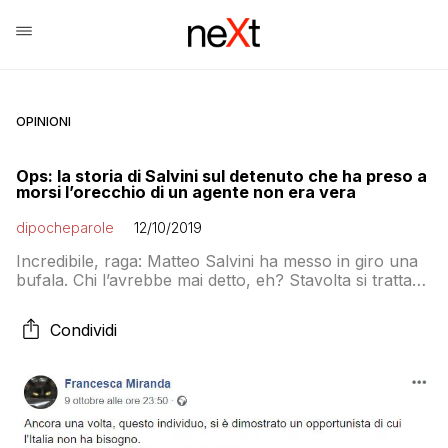
OPINIONI
Ops: la storia di Salvini sul detenuto che ha preso a
morsi l’orecchio di un agente non era vera
dipocheparole
12/10/2019
Incredibile, raga: Matteo Salvini ha messo in giro una
bufala. Chi l’avrebbe mai detto, eh? Stavolta si tratta
della storia del detenuto che ha morso su un orecchio
un agente di polizia penitenziaria raccontata a
Condividi
DiMartedì per evitare di rispondere alle domande sul
Russiagate. “Un banalissimo orecchio di un agente
della polizia penitenziaria preso a […]