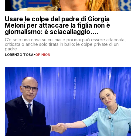
Usare le colpe del padre di Giorgia
Meloni per attaccare la figlia non è
giornalismo: è sciacallaggio.
Dimostriamo di essere diversi
C’è solo una cosa su cui mai e poi mai può essere attaccata,
criticata o anche solo tirata in ballo: le colpe private di un
padre
LORENZO TOSA
-
OPINIONI