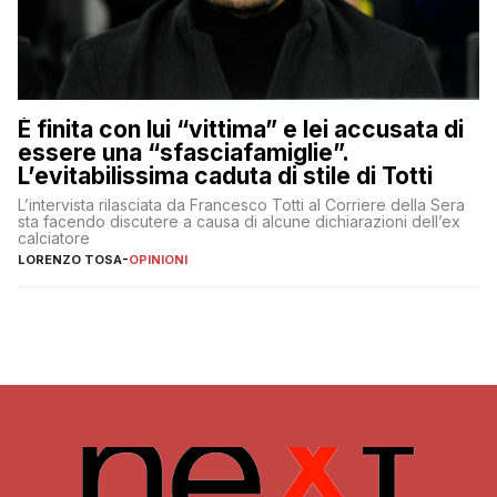
È finita con lui “vittima” e lei accusata di
essere una “sfasciafamiglie”.
L’evitabilissima caduta di stile di Totti
L’intervista rilasciata da Francesco Totti al Corriere della Sera
sta facendo discutere a causa di alcune dichiarazioni dell’ex
calciatore
LORENZO TOSA
-
OPINIONI