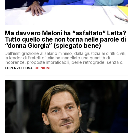
Ma davvero Meloni ha “asfaltato” Letta?
Tutto quello che non torna nelle parole di
“donna Giorgia” (spiegato bene)
Dall’immigrazione al salario minimo, dalla giustizia ai diritti civili,
la leader di Fratelli d’Italia ha inanellato una quantità di
incorenze, proposte impraticabili, perle retrograde, senza che
nessuno – a destra come a sinistra – glielo abbia fatto notare
LORENZO TOSA
-
OPINIONI