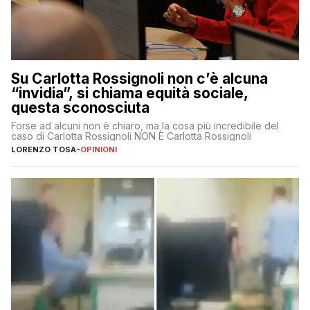
Su Carlotta Rossignoli non c’è alcuna
“invidia”, si chiama equità sociale,
questa sconosciuta
Forse ad alcuni non è chiaro, ma la cosa più incredibile del
caso di Carlotta Rossignoli NON È Carlotta Rossignoli
LORENZO TOSA
-
OPINIONI