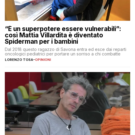
“È un superpotere essere vulnerabili”:
così Mattia Villardita è diventato
Spiderman per i bambini
Dal 2018 questo ragazzo di Savona entra ed esce dai reparti
oncologici pediatrici per portare un sorriso a chi combatte
LORENZO TOSA
-
OPINIONI