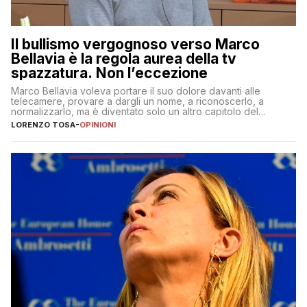
Il bullismo vergognoso verso Marco
Bellavia è la regola aurea della tv
spazzatura. Non l’eccezione
Marco Bellavia voleva portare il suo dolore davanti alle
telecamere, provare a dargli un nome, a riconoscerlo, a
normalizzarlo, ma è diventato solo un altro capitolo del
copione
LORENZO TOSA
-
OPINIONI