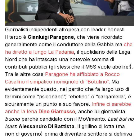
Giornalisti indipendenti all’opera con leader honesti
Il terzo è
Gianluigi Paragone
, che viene ricordato
generalmente come il conduttore della Gabbia ma
che
ha diretto a lungo La Padania
, il quotidiano della Lega
Nord che ha intascato una notevole somma di
contributi pubblici (gli stessi che il M5S vuole abolire!).
Tra le altre cose
Paragone ha affibbiato a Rocco
Casalino il simpatico nomignolo di “Botulino”
. Ma
evidentemente questo, nel partito che fa largo uso di
termini come “psiconano”, “ebetino” o “gargamella”, è
sicuramente un punto a suo favore.
Infine ci sarebbe
anche la Iena
Dino Giarrusso
, anche lui giornalista
buono
perché candidato con il MoVimento.
Last but no
least
:
Alessandro Di Battista
. Il grillino di lotta (ma
non di governo) prima di diventare scrittore si definiva