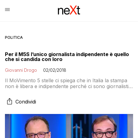
POLITICA
Per il M5S l’unico giornalista indipendente è quello
che si candida con loro
Giovanni Drogo
02/02/2018
Il MoVimento 5 stelle ci spiega che in Italia la stampa
non è libera e indipendente perché ci sono giornalisti
come Giorgio Mulè e Tommaso Cerno che dopo “aver
obbedito al padrone” sono stati premiati con un posto
Condividi
in lista. Al contrario di quelli candidati nel MoVimento 5
Stelle che evidentemente dimostrano che in Italia la
stampa è libera e indipendente