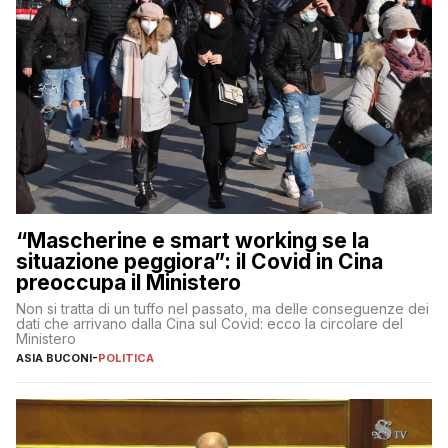
“Mascherine e smart working se la
situazione peggiora”: il Covid in Cina
preoccupa il Ministero
Non si tratta di un tuffo nel passato, ma delle conseguenze dei
dati che arrivano dalla Cina sul Covid: ecco la circolare del
Ministero
ASIA BUCONI
-
POLITICA