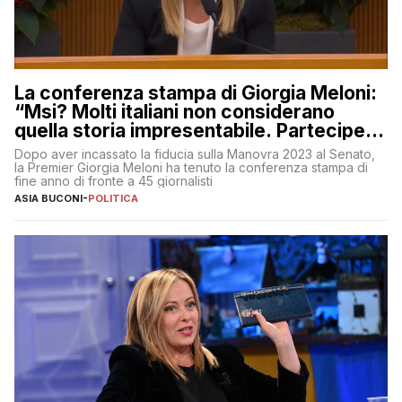
La conferenza stampa di Giorgia Meloni:
“Msi? Molti italiani non considerano
quella storia impresentabile. Parteciperò
al 25 aprile”
Dopo aver incassato la fiducia sulla Manovra 2023 al Senato,
la Premier Giorgia Meloni ha tenuto la conferenza stampa di
fine anno di fronte a 45 giornalisti
ASIA BUCONI
-
POLITICA