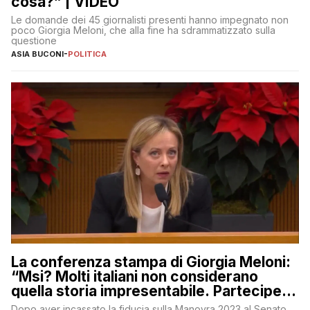
cosa?” | VIDEO
Le domande dei 45 giornalisti presenti hanno impegnato non
poco Giorgia Meloni, che alla fine ha sdrammatizzato sulla
questione
ASIA BUCONI
-
POLITICA
La conferenza stampa di Giorgia Meloni:
“Msi? Molti italiani non considerano
quella storia impresentabile. Parteciperò
al 25 aprile”
Dopo aver incassato la fiducia sulla Manovra 2023 al Senato,