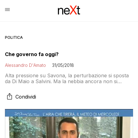
POLITICA
Che governo fa oggi?
Alessandro D'Amato
31/05/2018
Alta pressione su Savona, la perturbazione si sposta
da Di Maio a Salvini. Ma la nebbia ancora non si
dirada. Le nubi di ieri sul nostro domani odierno sono
fitte, ma il governo dei cambiamenti non ci fa annoiare
Condividi
per nulla anche se ancora non è stato varato