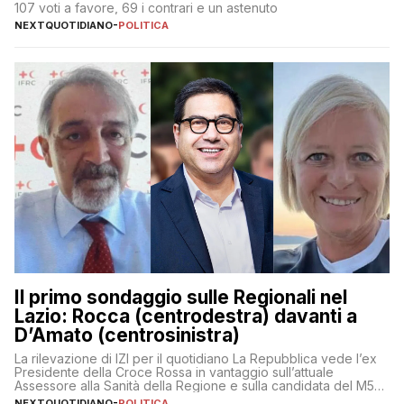
107 voti a favore, 69 i contrari e un astenuto
NEXTQUOTIDIANO
-
POLITICA
Il primo sondaggio sulle Regionali nel
Lazio: Rocca (centrodestra) davanti a
D’Amato (centrosinistra)
La rilevazione di IZI per il quotidiano La Repubblica vede l’ex
Presidente della Croce Rossa in vantaggio sull’attuale
Assessore alla Sanità della Regione e sulla candidata del M5S
Donatella Bianchi
NEXTQUOTIDIANO
-
POLITICA