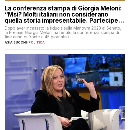
La conferenza stampa di Giorgia Meloni:
“Msi? Molti italiani non considerano
quella storia impresentabile. Parteciperò
al 25 aprile”
Dopo aver incassato la fiducia sulla Manovra 2023 al Senato,
la Premier Giorgia Meloni ha tenuto la conferenza stampa di
fine anno di fronte a 45 giornalisti
ASIA BUCONI
-
POLITICA