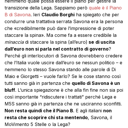
nemmeno quale possa essere il piano per gestire la
transizione della Lega. Sappiamo però
quale è il Piano
B di Savona
. Ieri
Claudio Borghi
ha spiegato che per
condurre una trattativa serrata Savona era la persona
che «credibilmente può dare l’impressione di poter
staccare la spina». Ma come fa a essere credibile la
minaccia
di staccare la spina (all’euro)
se
di uscita
dall’euro non si parla nel contratto di governo
?
Perché gli interlocutori di Savona dovrebbero credere
che l’Italia vuole uscire dall’euro se nessun politico – e
nemmeno lo stesso Savona stando alle parole di Di
Maio e Giorgetti – vuole farlo? Se le cose stanno così
tutti sanno già in partenza che
quello di Savona è un
bluff
. L’unica spiegazione è che alla fin fine non sia poi
così importante “ridiscutere i trattati” perché Lega e
M5S sanno già in partenza che ne usciranno sconfitti.
Non resta quindi che il Piano B
. E agli italiani
non
resta che scoprire chi sta mentendo
, Savona, il
MoVimento 5 Stelle o la Lega?