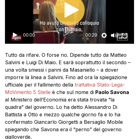
00:00
00:29
Tutto da rifare. O forse no. Dipende tutto da Matteo
Salvini e Luigi Di Maio. E sarà soprattutto il secondo –
una volta smessi i panni da Masaniello – a dover
imporre la linea a Salvini. Fino ad ora la spiegazione
ufficiale per il fallimento della
trattativa Stato-Lega-
MoVimento 5 Stelle
è che sul nome di
Paolo Savona
al Ministero dell’Economia era stata trovata “la
quadra” del governo. Lo ha detto Alessandro Di
Battista a Otto e mezzo qualche giorno fa e lo ha
confermato Giancarlo Giorgetti a Bersaglio Mobile
spiegando che Savona era il “perno” del governo
gialloverde.