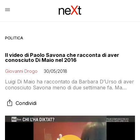
POLITICA
Il video di Paolo Savona che racconta di aver
conosciuto Di Maio nel 2016
Giovanni Drogo
30/05/2018
Luigi Di Maio ha raccontato da Barbara D’Urso di aver
conosciuto Savona meno di due settimane fa. Ma
spunta un video del 2016 nel quale il professore
racconta di aver avuto un lungo colloquio con il Capo
Condividi
Politico del M5S nel quale hanno parlato della
necessità di uscire dall’euro