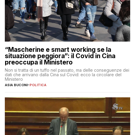
“Mascherine e smart working se la
situazione peggiora”: il Covid in Cina
preoccupa il Ministero
Non si tratta di un tuffo nel passato, ma delle conseguenze dei
dati che arrivano dalla Cina sul Covid: ecco la circolare del
Ministero
ASIA BUCONI
-
POLITICA