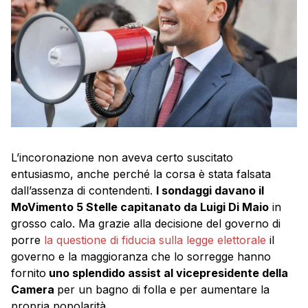
L’incoronazione non aveva certo suscitato
entusiasmo, anche perché la corsa è stata falsata
dall’assenza di contendenti.
I sondaggi davano il
MoVimento 5 Stelle capitanato da Luigi Di Maio
in
grosso calo. Ma grazie alla decisione del governo di
porre
la questione di fiducia sulla legge elettorale
il
governo e la maggioranza che lo sorregge hanno
fornito
uno splendido assist al vicepresidente della
Camera
per un bagno di folla e per aumentare la
propria popolarità.