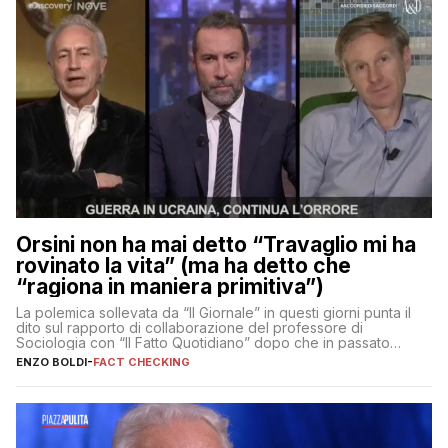
Orsini non ha mai detto “Travaglio mi ha
rovinato la vita” (ma ha detto che
“ragiona in maniera primitiva”)
La polemica sollevata da “Il Giornale” in questi giorni punta il
dito sul rapporto di collaborazione del professore di
Sociologia con “Il Fatto Quotidiano” dopo che in passato
erano volati stracci
ENZO BOLDI
-
FACT CHECKING