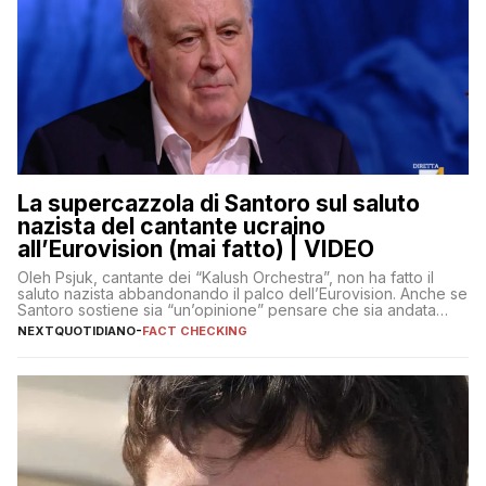
La supercazzola di Santoro sul saluto
nazista del cantante ucraino
all’Eurovision (mai fatto) | VIDEO
Oleh Psjuk, cantante dei “Kalush Orchestra”, non ha fatto il
saluto nazista abbandonando il palco dell’Eurovision. Anche se
Santoro sostiene sia “un’opinione” pensare che sia andata
così
NEXTQUOTIDIANO
-
FACT CHECKING