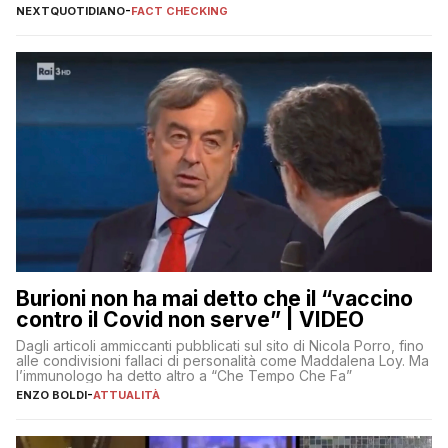
Fratelli d’Italia
NEXTQUOTIDIANO
-
FACT CHECKING
Burioni non ha mai detto che il “vaccino
contro il Covid non serve” | VIDEO
Dagli articoli ammiccanti pubblicati sul sito di Nicola Porro, fino
alle condivisioni fallaci di personalità come Maddalena Loy. Ma
l’immunologo ha detto altro a “Che Tempo Che Fa”
ENZO BOLDI
-
ATTUALITÀ