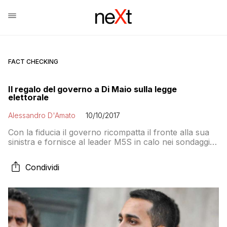
FACT CHECKING
Il regalo del governo a Di Maio sulla legge
elettorale
Alessandro D'Amato
10/10/2017
Con la fiducia il governo ricompatta il fronte alla sua
sinistra e fornisce al leader M5S in calo nei sondaggi la
possibilità di un ballo di folla in piazza. Regalando così
la possibilità agli avversari di cominciare la campagna
Condividi
elettorale urlando all’emergenza democratica.
Converrà?