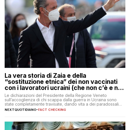
La vera storia di Zaia e della
“sostituzione etnica” dei non vaccinati
con i lavoratori ucraini (che non c’è e non
ci sarà)
Le dichiarazioni del Presidente della Regione Veneto
sull’accoglienza di chi scappa dalla guerra in Ucraina sono
state completamente travisate, dando vita a dei paradossali
falsi che girano sui social
NEXTQUOTIDIANO
-
FACT CHECKING