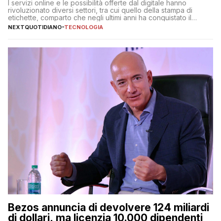
I servizi online e le possibilità offerte dal digitale hanno
rivoluzionato diversi settori, tra cui quello della stampa di
etichette, comparto che negli ultimi anni ha conquistato il
mercato quasi come un mondo a sé, indipendentemente dagli
NEXTQUOTIDIANO
-
TECNOLOGIA
altri prodotti stampati. Sono diverse, infatti, le aziende
specializzate online nella stampa di etichette adesive, con
proposte e […]
Bezos annuncia di devolvere 124 miliardi
di dollari, ma licenzia 10.000 dipendenti