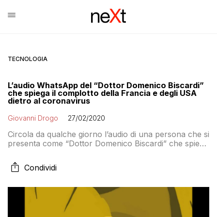
TECNOLOGIA
L’audio WhatsApp del “Dottor Domenico Biscardi”
che spiega il complotto della Francia e degli USA
dietro al coronavirus
Giovanni Drogo
27/02/2020
Circola da qualche giorno l’audio di una persona che si
presenta come “Dottor Domenico Biscardi” che spiega
che Covid-19 fa parte di un grande piano di Francia e
USA per punire l’Italia perché Di Maio ha stipulato un
Condividi
accordo con Pechino sulla nuova Via della Seta. Ma
sono tutte fregnacce