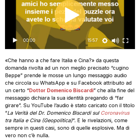
00:00
15:57
«Che hanno a che fare Italia e Cina?» da questa
domanda rivolta ad un non meglio precisato “cugino
Beppe” prende le mosse un lungo messaggio audio
che circola su WhatsApp e su Facebook attribuito ad
un certo “
Dottor Domenico Biscardi
” che alla fine del
messaggio dichiara la sua identità pregando di “far
girare”. Su YouTube l’audio è stato caricato con il titolo
“
La Verità del Dr. Domenico Biscardi sul
Coronavirus
tra Italia e Cina (Geopolitica)
“. E le rivelazioni, come
sempre in questi casi, sono di quelle esplosive. Ma di
vero non c’è nulla.