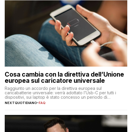
Cosa cambia con la direttiva dell’Unione
europea sul caricatore universale
Raggiunto un accordo per la direttiva europea sul
caricabatterie universale: verrà adottato l’Usb-C per tutti i
dispositivi, sui laptop è stato concesso un periodo di
adeguamento di 40 mesi
NEXTQUOTIDIANO
-
FAQ