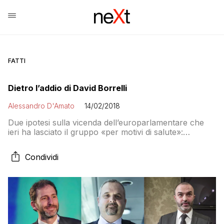
FATTI
Dietro l’addio di David Borrelli
Alessandro D'Amato
14/02/2018
Due ipotesi sulla vicenda dell’europarlamentare che
ieri ha lasciato il gruppo «per motivi di salute»:
rendicontazioni sospette delle spese a Bruxelles o
nuova strategia politica di Beppe contro Di Maio e
Condividi
Casaleggio. Ma…