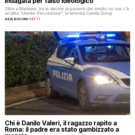
indagata per falso ideologico
Oltre a Madame, tra le decine di pazienti dei medici no vax c’è
un’altra “cliente d’eccezione”, la tennista Camila Giorgi
ASIA BUCONI
-
FATTI
Chi è Danilo Valeri, il ragazzo rapito a
Roma: il padre era stato gambizzato a