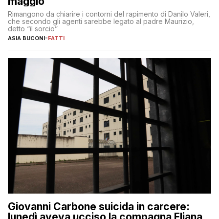
maggio
Rimangono da chiarire i contorni del rapimento di Danilo Valeri,
che secondo gli agenti sarebbe legato al padre Maurizio,
detto “il sorcio”
ASIA BUCONI
-
FATTI
Giovanni Carbone suicida in carcere:
lunedì aveva ucciso la compagna Eliana