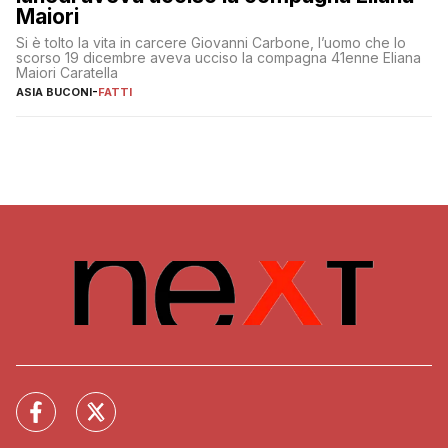
Maiori
Si è tolto la vita in carcere Giovanni Carbone, l’uomo che lo
scorso 19 dicembre aveva ucciso la compagna 41enne Eliana
Maiori Caratella
ASIA BUCONI
-
FATTI