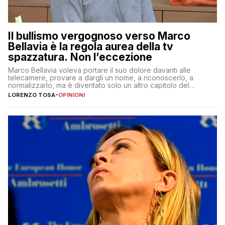
Il bullismo vergognoso verso Marco
Bellavia è la regola aurea della tv
spazzatura. Non l’eccezione
Marco Bellavia voleva portare il suo dolore davanti alle
telecamere, provare a dargli un nome, a riconoscerlo, a
normalizzarlo, ma è diventato solo un altro capitolo del
copione
LORENZO TOSA
-
OPINIONI