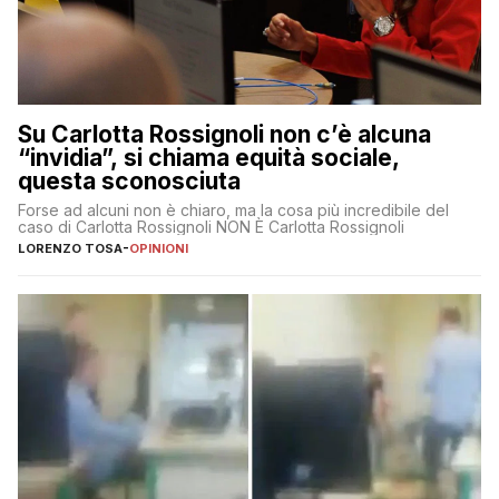
Su Carlotta Rossignoli non c’è alcuna
“invidia”, si chiama equità sociale,
questa sconosciuta
Forse ad alcuni non è chiaro, ma la cosa più incredibile del
caso di Carlotta Rossignoli NON È Carlotta Rossignoli
LORENZO TOSA
-
OPINIONI