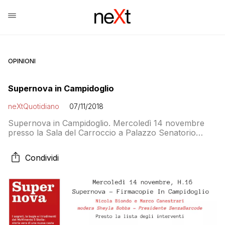
OPINIONI
Supernova in Campidoglio
neXtQuotidiano
07/11/2018
Supernova in Campidoglio. Mercoledì 14 novembre
presso la Sala del Carroccio a Palazzo Senatorio
Nicola Biondo e Marco Canestrari presentano alla
stampa il libro “Supernova. I segreti, le bugie e i
Condividi
tradimenti del M5S”. Il libro che racconta come è stato
ucciso il MoVimento 5 Stelle parla della pazza idea di
Gianroberto Casaleggio di costruire […]