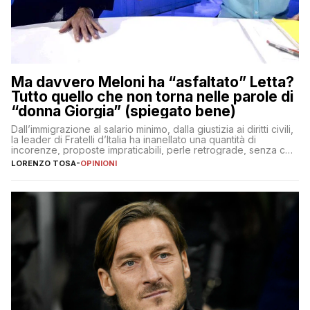
Ma davvero Meloni ha “asfaltato” Letta?
Tutto quello che non torna nelle parole di
“donna Giorgia” (spiegato bene)
Dall’immigrazione al salario minimo, dalla giustizia ai diritti civili,
la leader di Fratelli d’Italia ha inanellato una quantità di
incorenze, proposte impraticabili, perle retrograde, senza che
nessuno – a destra come a sinistra – glielo abbia fatto notare
LORENZO TOSA
-
OPINIONI