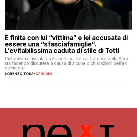
È finita con lui “vittima” e lei accusata di
essere una “sfasciafamiglie”.
L’evitabilissima caduta di stile di Totti
L’intervista rilasciata da Francesco Totti al Corriere della Sera
sta facendo discutere a causa di alcune dichiarazioni dell’ex
calciatore
LORENZO TOSA
-
OPINIONI