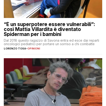
“È un superpotere essere vulnerabili”:
così Mattia Villardita è diventato
Spiderman per i bambini
Dal 2018 questo ragazzo di Savona entra ed esce dai reparti
oncologici pediatrici per portare un sorriso a chi combatte
LORENZO TOSA
-
OPINIONI