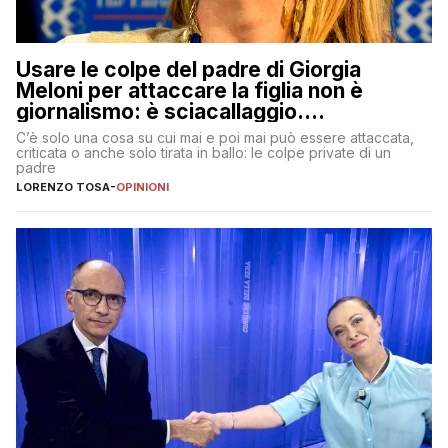
Usare le colpe del padre di Giorgia
Meloni per attaccare la figlia non è
giornalismo: è sciacallaggio.
Dimostriamo di essere diversi
C’è solo una cosa su cui mai e poi mai può essere attaccata,
criticata o anche solo tirata in ballo: le colpe private di un
padre
LORENZO TOSA
-
OPINIONI