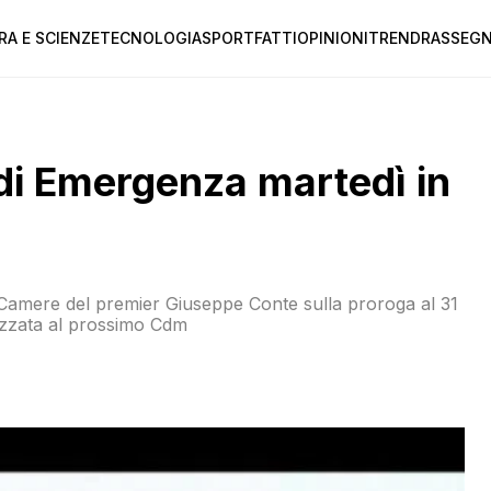
RA E SCIENZE
TECNOLOGIA
SPORT
FATTI
OPINIONI
TREND
RASSEGN
 di Emergenza martedì in
e Camere del premier Giuseppe Conte sulla proroga al 31
lizzata al prossimo Cdm