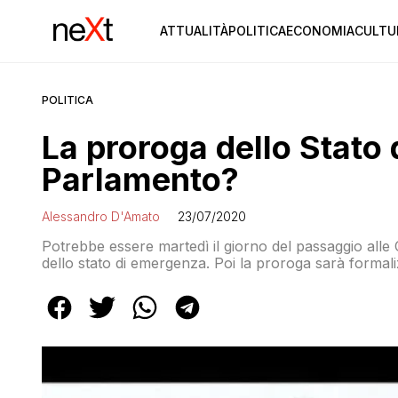
ATTUALITÀ
POLITICA
ECONOMIA
CULTU
POLITICA
La proroga dello Stato
Parlamento?
Alessandro D'Amato
23/07/2020
Potrebbe essere martedì il giorno del passaggio all
dello stato di emergenza. Poi la proroga sarà forma