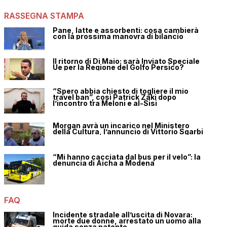
RASSEGNA STAMPA
Pane, latte e assorbenti: cosa cambierà
con la prossima manovra di bilancio
Il ritorno di Di Maio: sarà Inviato Speciale
Ue per la Regione del Golfo Persico?
“Spero abbia chiesto di togliere il mio
travel ban”, così Patrick Zaki dopo
l’incontro tra Meloni e al-Sisi
Morgan avrà un incarico nel Ministero
della Cultura, l’annuncio di Vittorio Sgarbi
“Mi hanno cacciata dal bus per il velo”: la
denuncia di Aicha a Modena
FAQ
Incidente stradale all’uscita di Novara:
morte due donne, arrestato un uomo alla
guida senza patente