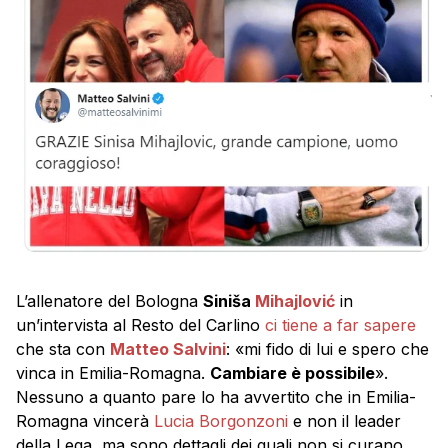
L’allenatore del Bologna
Siniša
Mihajlović
in
un’intervista al Resto del Carlino
ci tiene a far sapere
che sta con
Matteo Salvini
: «mi fido di lui e spero che
vinca in Emilia-Romagna.
Cambiare è possibile
».
Nessuno a quanto pare lo ha avvertito che in Emilia-
Romagna vincerà
Lucia Borgonzoni
e non il leader
della Lega, ma sono dettagli dei quali non si curano