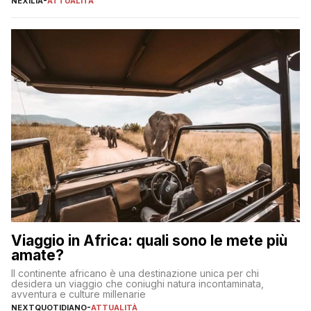
NEXILIA
-
ATTUALITÀ
incorrere in costi nascosti? Optare per un conto zero spese
significa eliminare le spese di gestione che spesso incidono
sul […]
Viaggio in Africa: quali sono le mete più
amate?
Il continente africano è una destinazione unica per chi
desidera un viaggio che coniughi natura incontaminata,
avventura e culture millenarie
NEXTQUOTIDIANO
-
ATTUALITÀ