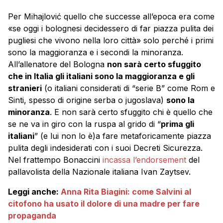
Per Mihajlović quello che successe all’epoca era come
«se oggi i bolognesi decidessero di far piazza pulita dei
pugliesi che vivono nella loro città» solo perché i primi
sono la maggioranza e i secondi la minoranza.
All’allenatore del Bologna
non sarà certo sfuggito
che in Italia gli italiani sono la maggioranza e gli
stranieri
(o italiani considerati di “serie B” come Rom e
Sinti, spesso di origine serba o jugoslava)
sono la
minoranza
. E non sarà certo sfuggito chi è quello che
se ne va in giro con la ruspa al grido di “
prima gli
italiani
” (e lui non lo è)a fare metaforicamente piazza
pulita degli indesiderati con i suoi Decreti Sicurezza.
Nel frattempo Bonaccini
incassa l’endorsement
del
pallavolista della Nazionale italiana Ivan
Zaytsev.
Leggi anche:
Anna Rita Biagini: come Salvini al
citofono ha usato il dolore di una madre per fare
propaganda