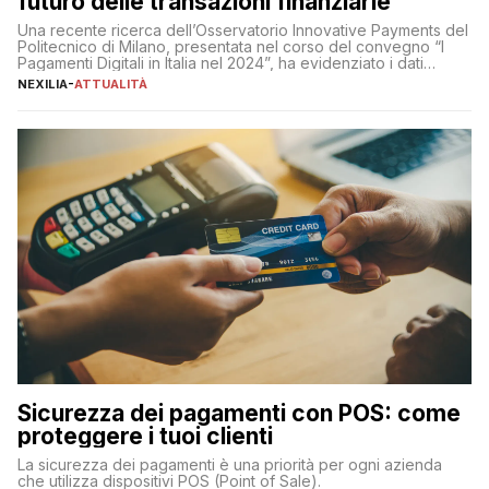
futuro delle transazioni finanziarie
Una recente ricerca dell’Osservatorio Innovative Payments del
Politecnico di Milano, presentata nel corso del convegno “I
Pagamenti Digitali in Italia nel 2024”, ha evidenziato i dati
definitivi del primo semestre 2024 relativamente alle
NEXILIA
-
ATTUALITÀ
transazioni dei pagamenti digitali con carta nel nostro Paese:
223 miliardi di euro. Si ritiene che il totale relativo ai 12 mesi […]
Sicurezza dei pagamenti con POS: come
proteggere i tuoi clienti
La sicurezza dei pagamenti è una priorità per ogni azienda
che utilizza dispositivi POS (Point of Sale).