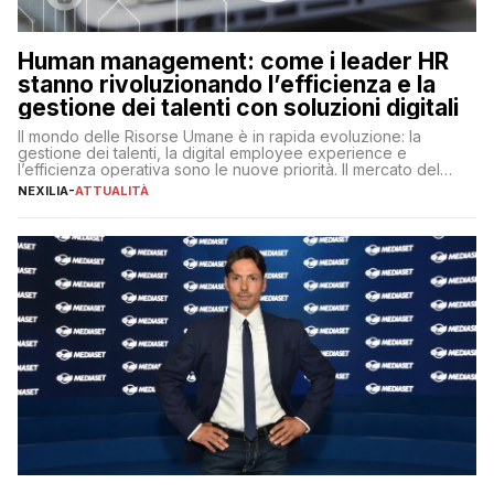
Human management: come i leader HR
stanno rivoluzionando l’efficienza e la
gestione dei talenti con soluzioni digitali
Il mondo delle Risorse Umane è in rapida evoluzione: la
gestione dei talenti, la digital employee experience e
l’efficienza operativa sono le nuove priorità. Il mercato del
lavoro, d’altra parte, è sempre più competitivo con una lotta
NEXILIA
-
ATTUALITÀ
per aggiudicarsi i talenti più validi che si intensifica e le
aspettative dei dipendenti in continua evoluzione. I […]