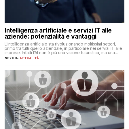
Intelligenza artificiale e servizi IT alle
aziende: potenzialità e vantaggi
L’intelligenza artificiale sta rivoluzionando moltissimi settori,
primo tra tutti quello aziendale, in particolare nei servizi IT alle
imprese. Infatti l’AI non è più una visione futuristica, ma una
realtà operativa che sta portando a un cambio significativo in
NEXILIA
-
ATTUALITÀ
ogni ambito. L’inserimento delle tecnologie di intelligenza
artificiale porta non solo all’ottimizzazione di diverse
operazioni, bensì comporta […]