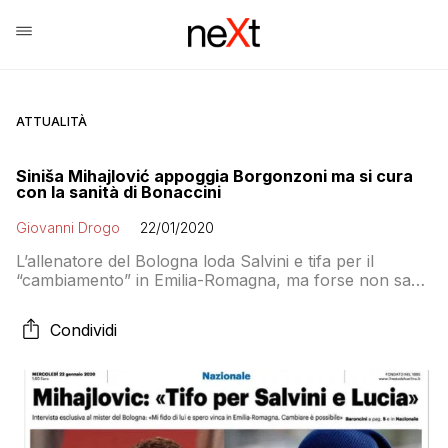
ATTUALITÀ
Siniša Mihajlović appoggia Borgonzoni ma si cura
con la sanità di Bonaccini
Giovanni Drogo
22/01/2020
L’allenatore del Bologna loda Salvini e tifa per il
“cambiamento” in Emilia-Romagna, ma forse non sa
che la Lega vuole privatizzare la sanità regionale
seguendo il modello della Lombardia
Condividi