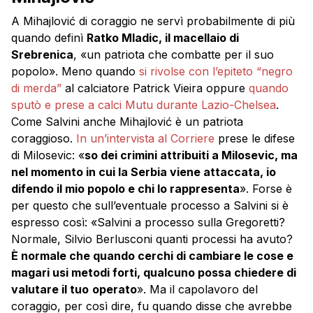
A Mihajlović di coraggio ne servì probabilmente di più
quando definì
Ratko Mladic, il macellaio di
Srebrenica
, «un patriota che combatte per il suo
popolo». Meno quando
si rivolse con l’epiteto “negro
di merda”
al calciatore Patrick Vieira oppure
quando
sputò e prese a calci Mutu durante Lazio-Chelsea
.
Come Salvini anche Mihajlović è un patriota
coraggioso.
In un’intervista al Corriere
prese le difese
di Milosevic: «
so dei crimini attribuiti a Milosevic, ma
nel momento in cui la Serbia viene attaccata, io
difendo il mio popolo e chi lo rappresenta
». Forse è
per questo che sull’eventuale processo a Salvini si è
espresso così: «Salvini a processo sulla Gregoretti?
Normale, Silvio Berlusconi quanti processi ha avuto?
È normale che quando cerchi di cambiare le cose e
magari usi metodi forti, qualcuno possa chiedere di
valutare il tuo
operato
». Ma il capolavoro del
coraggio, per così dire, fu quando disse che avrebbe