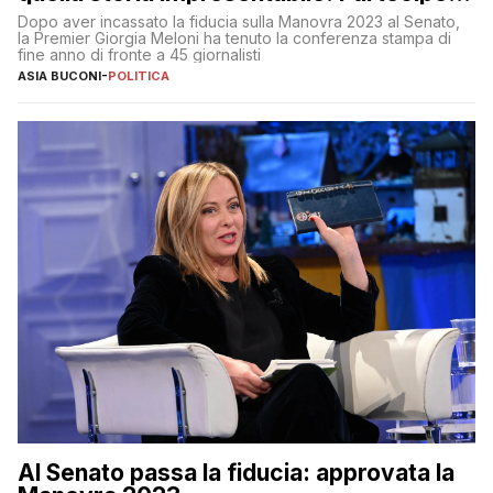
al 25 aprile”
Dopo aver incassato la fiducia sulla Manovra 2023 al Senato,
la Premier Giorgia Meloni ha tenuto la conferenza stampa di
fine anno di fronte a 45 giornalisti
ASIA BUCONI
-
POLITICA
Al Senato passa la fiducia: approvata la