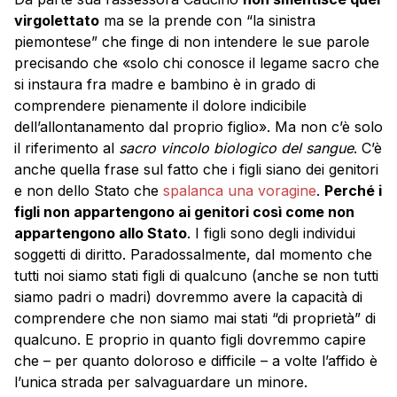
virgolettato
ma se la prende con “la sinistra
piemontese” che finge di non intendere le sue parole
precisando che «solo chi conosce il legame sacro che
si instaura fra madre e bambino è in grado di
comprendere pienamente il dolore indicibile
dell’allontanamento dal proprio figlio». Ma non c’è solo
il riferimento al
sacro vincolo biologico del sangue
. C’è
anche quella frase sul fatto che i figli siano dei genitori
e non dello Stato che
spalanca una voragine
.
Perché i
figli non appartengono ai genitori così come non
appartengono allo Stato
. I figli sono degli individui
soggetti di diritto. Paradossalmente, dal momento che
tutti noi siamo stati figli di qualcuno (anche se non tutti
siamo padri o madri) dovremmo avere la capacità di
comprendere che non siamo mai stati “di proprietà” di
qualcuno. E proprio in quanto figli dovremmo capire
che – per quanto doloroso e difficile – a volte l’affido è
l’unica strada per salvaguardare un minore.