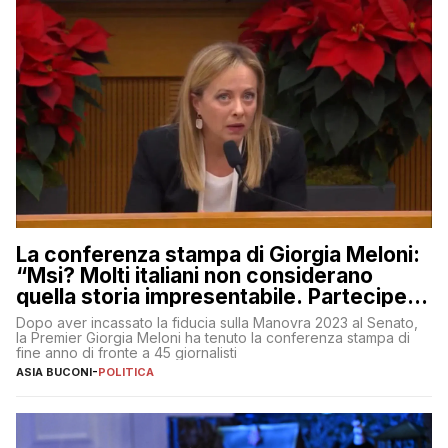
La conferenza stampa di Giorgia Meloni:
“Msi? Molti italiani non considerano
quella storia impresentabile. Parteciperò
al 25 aprile”
Dopo aver incassato la fiducia sulla Manovra 2023 al Senato,
la Premier Giorgia Meloni ha tenuto la conferenza stampa di
fine anno di fronte a 45 giornalisti
ASIA BUCONI
-
POLITICA