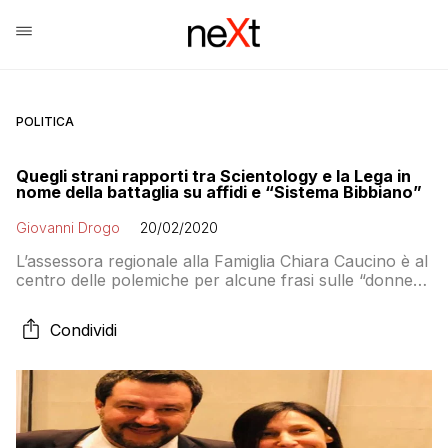
POLITICA
Quegli strani rapporti tra Scientology e la Lega in
nome della battaglia su affidi e “Sistema Bibbiano”
Giovanni Drogo
20/02/2020
L’assessora regionale alla Famiglia Chiara Caucino è al
centro delle polemiche per alcune frasi sulle “donne
che non hanno figli” che non avrebbero il diritto di
criticare la sua proposta di legge “Allontanamento
Condividi
Zero”. In pochi hanno notato che sono state
pronunciate ad un convegno organizzato dal Comitato
dei Cittadini dei Diritti Umani, una ONLUS che alle
spalle ha la “Chiesa di Scientology” e che da anni si
batte contro gli affidi e la “filiera diagnostica
psichiatrica”