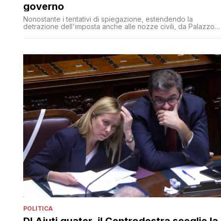
governo
Nonostante i tentativi di spiegazione, estendendo la
detrazione dell'imposta anche alle nozze civili, da Palazzo
Chigi è emersa una forte indignazione
POLITICA