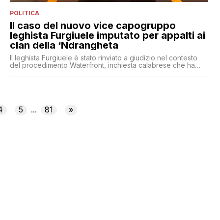
POLITICA
Il caso del nuovo vice capogruppo
leghista Furgiuele imputato per appalti ai
clan della ‘Ndrangheta
Il leghista Furgiuele è stato rinviato a giudizio nel contesto
del procedimento Waterfront, inchiesta calabrese che ha
svelato il modo in cui il clan Piromalli abbia manovrato
numerosi appalti
4
5
81
»
...