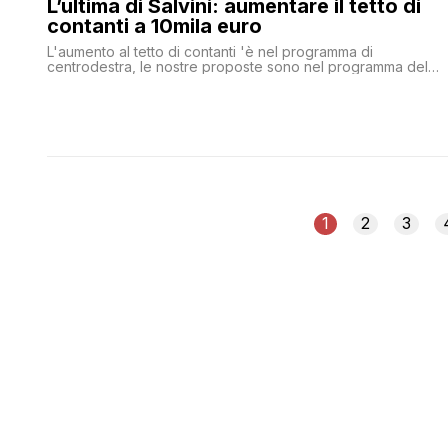
L’ultima di Salvini: aumentare il tetto di
contanti a 10mila euro
L'aumento al tetto di contanti 'è nel programma di
centrodestra, le nostre proposte sono nel programma del
centrodestra', ha detto Salvini
1
2
3