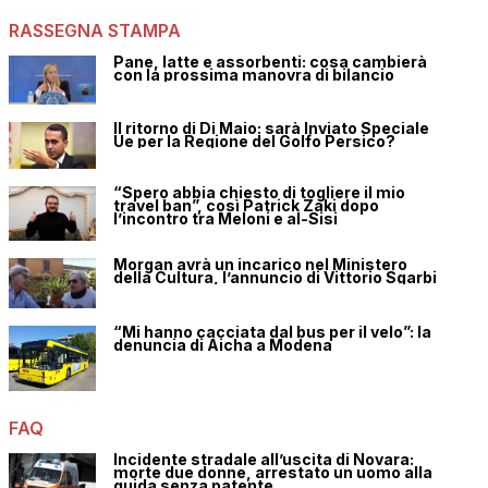
RASSEGNA STAMPA
Pane, latte e assorbenti: cosa cambierà
con la prossima manovra di bilancio
Il ritorno di Di Maio: sarà Inviato Speciale
Ue per la Regione del Golfo Persico?
“Spero abbia chiesto di togliere il mio
travel ban”, così Patrick Zaki dopo
l’incontro tra Meloni e al-Sisi
Morgan avrà un incarico nel Ministero
della Cultura, l’annuncio di Vittorio Sgarbi
“Mi hanno cacciata dal bus per il velo”: la
denuncia di Aicha a Modena
FAQ
Incidente stradale all’uscita di Novara:
morte due donne, arrestato un uomo alla
guida senza patente