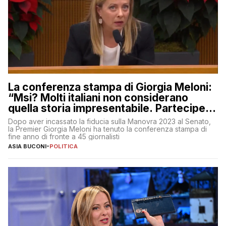
La conferenza stampa di Giorgia Meloni:
“Msi? Molti italiani non considerano
quella storia impresentabile. Parteciperò
al 25 aprile”
Dopo aver incassato la fiducia sulla Manovra 2023 al Senato,
la Premier Giorgia Meloni ha tenuto la conferenza stampa di
fine anno di fronte a 45 giornalisti
ASIA BUCONI
-
POLITICA