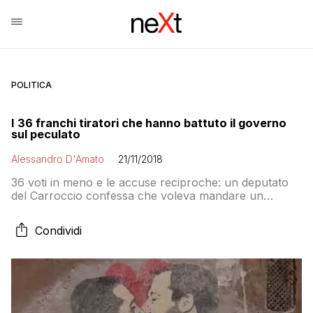
POLITICA
I 36 franchi tiratori che hanno battuto il governo
sul peculato
Alessandro D'Amato
21/11/2018
36 voti in meno e le accuse reciproche: un deputato
del Carroccio confessa che voleva mandare un
messaggio al M5S, altri puntano il dito su Fico e gli
attribuiscono la colpa del tradimento. Mentre la
Condividi
maggioranza scricchiola sempre di più