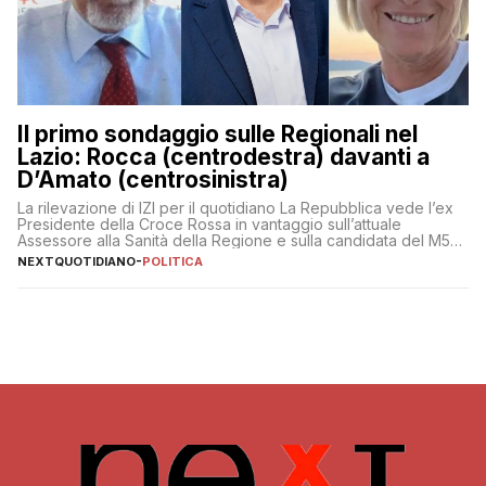
Il primo sondaggio sulle Regionali nel
Lazio: Rocca (centrodestra) davanti a
D’Amato (centrosinistra)
La rilevazione di IZI per il quotidiano La Repubblica vede l’ex
Presidente della Croce Rossa in vantaggio sull’attuale
Assessore alla Sanità della Regione e sulla candidata del M5S
Donatella Bianchi
NEXTQUOTIDIANO
-
POLITICA