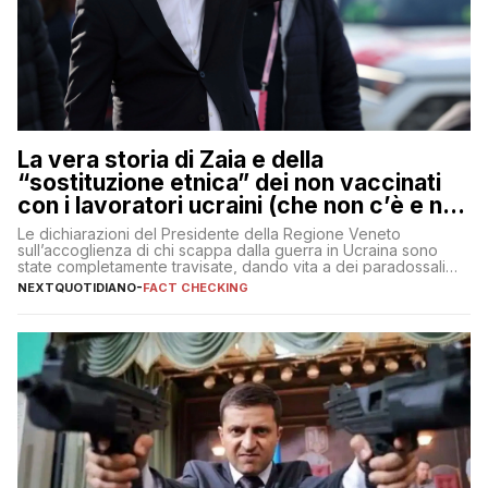
La vera storia di Zaia e della
“sostituzione etnica” dei non vaccinati
con i lavoratori ucraini (che non c’è e non
ci sarà)
Le dichiarazioni del Presidente della Regione Veneto
sull’accoglienza di chi scappa dalla guerra in Ucraina sono
state completamente travisate, dando vita a dei paradossali
falsi che girano sui social
NEXTQUOTIDIANO
-
FACT CHECKING