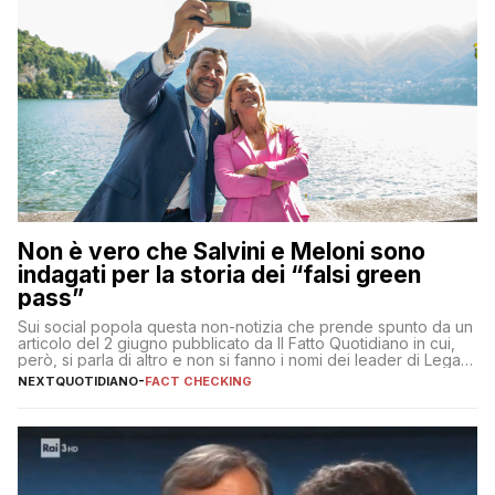
Non è vero che Salvini e Meloni sono
indagati per la storia dei “falsi green
pass”
Sui social popola questa non-notizia che prende spunto da un
articolo del 2 giugno pubblicato da Il Fatto Quotidiano in cui,
però, si parla di altro e non si fanno i nomi dei leader di Lega e
Fratelli d’Italia
NEXTQUOTIDIANO
-
FACT CHECKING