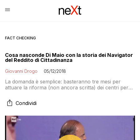
FACT CHECKING
Cosa nasconde Di Maio con la storia dei Navigator
del Reddito di Cittadinanza
Giovanni Drogo
05/12/2018
La domanda è semplice: basteranno tre mesi per
attuare la riforma (non ancora scritta) dei centri per
l’impiego? La risposta è no. Quindi Di Maio tira fuori la
figura del Navigator. Ma di questi tutor ne parlava già
Condividi
mesi fa il professor Massimo Parisi. Come mai il
ministro si sveglia solo ora?