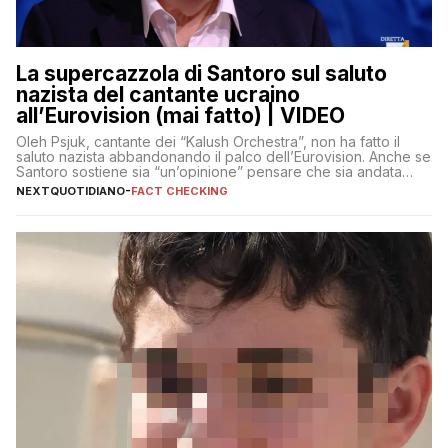
La supercazzola di Santoro sul saluto
nazista del cantante ucraino
all’Eurovision (mai fatto) | VIDEO
Oleh Psjuk, cantante dei “Kalush Orchestra”, non ha fatto il
saluto nazista abbandonando il palco dell’Eurovision. Anche se
Santoro sostiene sia “un’opinione” pensare che sia andata
così
NEXTQUOTIDIANO
-
FACT CHECKING