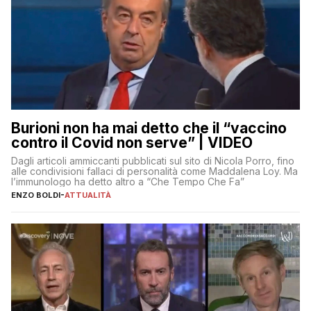
Burioni non ha mai detto che il “vaccino
contro il Covid non serve” | VIDEO
Dagli articoli ammiccanti pubblicati sul sito di Nicola Porro, fino
alle condivisioni fallaci di personalità come Maddalena Loy. Ma
l’immunologo ha detto altro a “Che Tempo Che Fa”
ENZO BOLDI
-
ATTUALITÀ