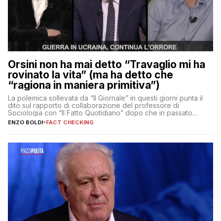
Orsini non ha mai detto “Travaglio mi ha
rovinato la vita” (ma ha detto che
“ragiona in maniera primitiva”)
La polemica sollevata da “Il Giornale” in questi giorni punta il
dito sul rapporto di collaborazione del professore di
Sociologia con “Il Fatto Quotidiano” dopo che in passato
erano volati stracci
ENZO BOLDI
-
FACT CHECKING