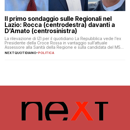
Il primo sondaggio sulle Regionali nel
Lazio: Rocca (centrodestra) davanti a
D’Amato (centrosinistra)
La rilevazione di IZI per il quotidiano La Repubblica vede l’ex
Presidente della Croce Rossa in vantaggio sull’attuale
Assessore alla Sanità della Regione e sulla candidata del M5S
Donatella Bianchi
NEXTQUOTIDIANO
-
POLITICA