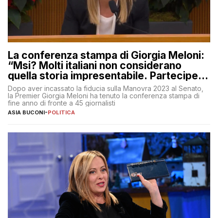
La conferenza stampa di Giorgia Meloni:
“Msi? Molti italiani non considerano
quella storia impresentabile. Parteciperò
al 25 aprile”
Dopo aver incassato la fiducia sulla Manovra 2023 al Senato,
la Premier Giorgia Meloni ha tenuto la conferenza stampa di
fine anno di fronte a 45 giornalisti
ASIA BUCONI
-
POLITICA