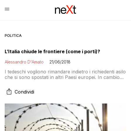
POLITICA
L’Italia chiude le frontiere (come i porti)?
Alessandro D'Amato
21/06/2018
I tedeschi vogliono rimandare indietro i richiedenti asilo
che si sono spostati in altri Paesi europei. In cambio
promettono aiuti finanziari sul rafforzamento dei
controlli ai confini esterni. Ma l’Italia non ci sta e
Condividi
minaccia di far saltare Schengen