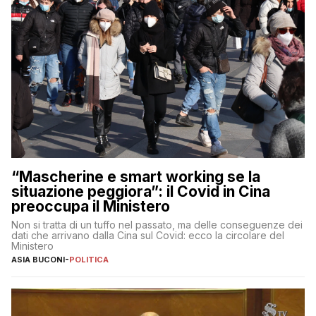
“Mascherine e smart working se la
situazione peggiora”: il Covid in Cina
preoccupa il Ministero
Non si tratta di un tuffo nel passato, ma delle conseguenze dei
dati che arrivano dalla Cina sul Covid: ecco la circolare del
Ministero
ASIA BUCONI
-
POLITICA