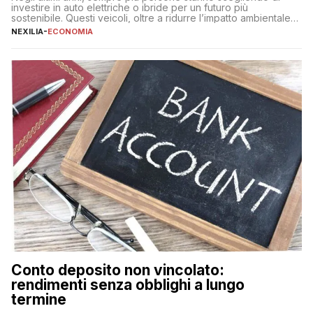
investire in auto elettriche o ibride per un futuro più
sostenibile. Questi veicoli, oltre a ridurre l’impatto ambientale,
offrono vantaggi economici a lungo termine, come minori costi
NEXILIA
-
ECONOMIA
di gestione e benefici fiscali. Tuttavia, l’acquisto di un’auto
nuova rappresenta un impegno finanziario significativo. Come
fare se non […]
Conto deposito non vincolato:
rendimenti senza obblighi a lungo
termine