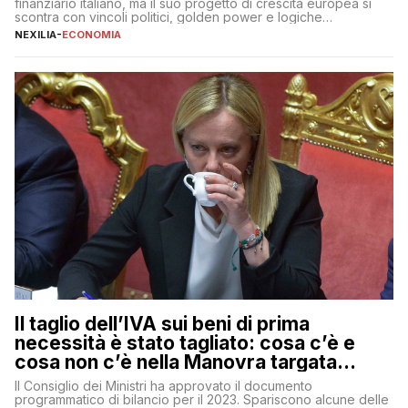
finanziario italiano, ma il suo progetto di crescita europea si
scontra con vincoli politici, golden power e logiche
protezionistiche. Orcel e la mossa su Generali Andrea Orcel,
NEXILIA
-
ECONOMIA
ad di Unicredit, continua a sorprendere per la sua capacità di
muoversi con decisione in un contesto finanziario […]
Il taglio dell’IVA sui beni di prima
necessità è stato tagliato: cosa c’è e
cosa non c’è nella Manovra targata
Meloni
Il Consiglio dei Ministri ha approvato il documento
programmatico di bilancio per il 2023. Spariscono alcune delle