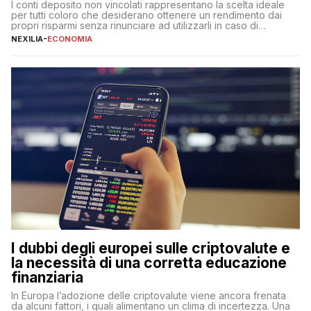
I conti deposito non vincolati rappresentano la scelta ideale
per tutti coloro che desiderano ottenere un rendimento dai
propri risparmi senza rinunciare ad utilizzarli in caso di
necessità. A differenza delle forme vincolate tradizionali,
NEXILIA
-
ECONOMIA
questa tipologia consente di accedere alle somme versate in
qualsiasi momento, offrendo un equilibrio tra sicurezza,
flessibilità e rendimento. Come funzionano […]
I dubbi degli europei sulle criptovalute e
la necessità di una corretta educazione
finanziaria
In Europa l’adozione delle criptovalute viene ancora frenata
da alcuni fattori, i quali alimentano un clima di incertezza. Una