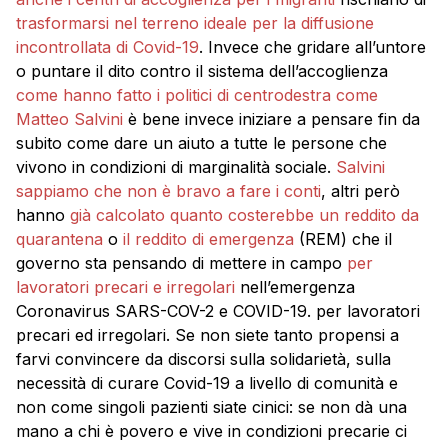
trasformarsi nel terreno ideale per la diffusione
incontrollata di Covid-19
. Invece che gridare all’untore
o puntare il dito contro il sistema dell’accoglienza
come hanno fatto i politici di centrodestra come
Matteo Salvini
è bene invece iniziare a pensare fin da
subito come dare un aiuto a tutte le persone che
vivono in condizioni di marginalità sociale.
Salvini
sappiamo che non è bravo a fare i conti
, altri però
hanno
già calcolato quanto costerebbe un reddito da
quarantena
o
il reddito di emergenza
(REM) che il
governo sta pensando di mettere in campo
per
lavoratori precari e irregolari
nell’emergenza
Coronavirus SARS-COV-2 e COVID-19. per lavoratori
precari ed irregolari. Se non siete tanto propensi a
farvi convincere da discorsi sulla solidarietà, sulla
necessità di curare Covid-19 a livello di comunità e
non come singoli pazienti siate cinici: se non dà una
mano a chi è povero e vive in condizioni precarie ci