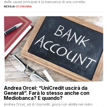
delle cause principali è la mancanza di una corretta
educazione finanziaria, che impedisce ad una larga parte della
NEXILIA
-
ECONOMIA
popolazione di comprendere in modo adeguato il
funzionamento e le implicazioni di questi asset digitali. Dubbi
sulle criptovalute: […]
Andrea Orcel: “UniCredit uscirà da
Generali”. Farà lo stesso anche con
Mediobanca? E quando?
Andrea Orcel, ad di Unicredit, gioca con abilità nel risiko