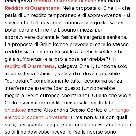
emergenza
reddito universale di base
chiamato
Reddito di Quarantena
. Nella proposta di Cinelli – che
parla di un reddito temporaneo e di sopravvivenza – si
spiega che tutti dovranno rinunciare a qualcosa per
poter dare a chi ne ha bisogno i mezzi per
sopravvivere durante le fasi dell’emergenza sanitaria.
La proposta di Grillo invece prevede di dare
lo stesso
reddito
sia a chi non ha soldi sia a chi di soldi ne ha
già a sufficienza (e a loro a cosa servirebbe?). Il
reddito di Quarantena
, spiegava Cinelli, funziona solo
in un sistema “chiuso”, vale a dire dove è possibile
“congelare” completamente tutta l’economia senza
interferenze esterne (per questo funzionerebbe
meglio a livello europeo che italiano). Quello che vuole
Grillo invece è un reddito universale per tutti (
lo
chiedono
anche Alexandria Ocasio-Cortez e
un lungo
elenco di docenti universitari
), ma non si sa con quali
soldi, per quanto tempo e per quale motivo anche chi i
soldi li ha dovrebbe riceverlo (se le risorse sono