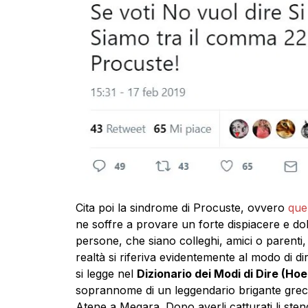
Cita poi la sindrome di Procuste, ovvero
que
ne soffre a provare un forte dispiacere e dol
persone, che siano colleghi, amici o parenti
realtà si riferiva evidentemente al modo di d
si legge nel
Dizionario dei Modi di Dire (Hoe
soprannome di un leggendario brigante greco
Atene a Megara. Dopo averli catturati li stend