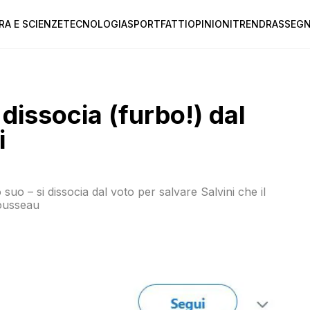
RA E SCIENZE
TECNOLOGIA
SPORT
FATTI
OPINIONI
TREND
RASSEGN
 dissocia (furbo!) dal
i
o – si dissocia dal voto per salvare Salvini che il
Rousseau