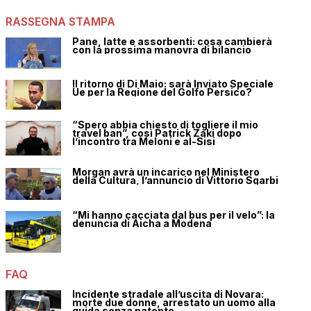
RASSEGNA STAMPA
Pane, latte e assorbenti: cosa cambierà
con la prossima manovra di bilancio
Il ritorno di Di Maio: sarà Inviato Speciale
Ue per la Regione del Golfo Persico?
“Spero abbia chiesto di togliere il mio
travel ban”, così Patrick Zaki dopo
l’incontro tra Meloni e al-Sisi
Morgan avrà un incarico nel Ministero
della Cultura, l’annuncio di Vittorio Sgarbi
“Mi hanno cacciata dal bus per il velo”: la
denuncia di Aicha a Modena
FAQ
Incidente stradale all’uscita di Novara:
morte due donne, arrestato un uomo alla
guida senza patente