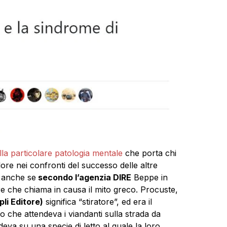
lla particolare patologia mentale
che porta chi
ore nei confronti del successo delle altre
, anche se
secondo l’agenzia DIRE
Beppe in
ire che chiama in causa il mito greco. Procuste,
pli Editore)
significa “stiratore”, ed era il
 che attendeva i viandanti sulla strada da
eva su una specie di letto al quale la loro