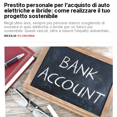
Prestito personale per l’acquisto di auto
elettriche e ibride: come realizzare il tuo
progetto sostenibile
Negli ultimi anni, sempre più persone stanno scegliendo di
investire in auto elettriche o ibride per un futuro più
sostenibile. Questi veicoli, oltre a ridurre l’impatto ambientale,
offrono vantaggi economici a lungo termine, come minori costi
NEXILIA
-
ECONOMIA
di gestione e benefici fiscali. Tuttavia, l’acquisto di un’auto
nuova rappresenta un impegno finanziario significativo. Come
fare se non […]