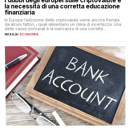
I dubbi degli europei sulle criptovalute e
la necessità di una corretta educazione
finanziaria
In Europa l’adozione delle criptovalute viene ancora frenata
da alcuni fattori, i quali alimentano un clima di incertezza. Una
delle cause principali è la mancanza di una corretta
educazione finanziaria, che impedisce ad una larga parte della
NEXILIA
-
ECONOMIA
popolazione di comprendere in modo adeguato il
funzionamento e le implicazioni di questi asset digitali. Dubbi
sulle criptovalute: […]