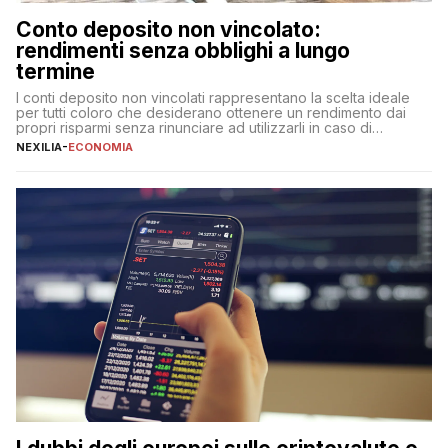
Conto deposito non vincolato:
rendimenti senza obblighi a lungo
termine
I conti deposito non vincolati rappresentano la scelta ideale
per tutti coloro che desiderano ottenere un rendimento dai
propri risparmi senza rinunciare ad utilizzarli in caso di
necessità. A differenza delle forme vincolate tradizionali,
NEXILIA
-
ECONOMIA
questa tipologia consente di accedere alle somme versate in
qualsiasi momento, offrendo un equilibrio tra sicurezza,
flessibilità e rendimento. Come funzionano […]