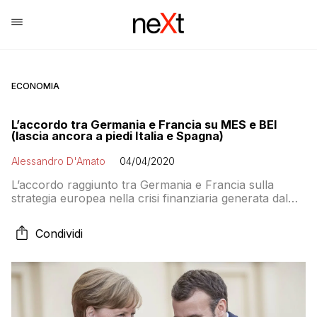
ECONOMIA
L’accordo tra Germania e Francia su MES e BEI
(lascia ancora a piedi Italia e Spagna)
Alessandro D'Amato
04/04/2020
L’accordo raggiunto tra Germania e Francia sulla
strategia europea nella crisi finanziaria generata dal
Coronavirus in vista dell’incontro dell’Eurogruppo
martedì prossimo a Bruxelles distrugge l’idea di
Condividi
mutualizzazione del debito da emergenze. E mette in
difficoltà Italia e Spagna