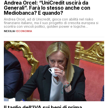
Andrea Orcel: “UniCredit uscirà da
Generali”. Farà lo stesso anche con
Mediobanca? E quando?
Andrea Orcel, ad di Unicredit, gioca con abilità nel risiko
finanziario italiano, ma il suo progetto di crescita europea si
scontra con vincoli politici, golden power e logiche
protezionistiche. Orcel e la mossa su Generali Andrea Orcel,
NEXILIA
-
ECONOMIA
ad di Unicredit, continua a sorprendere per la sua capacità di
muoversi con decisione in un contesto finanziario […]
Il taglio dell’IVA sui beni di prima