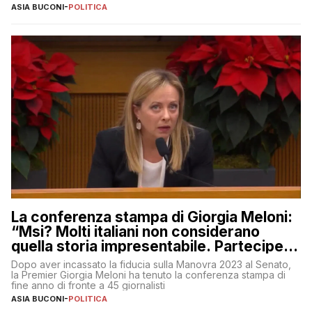
ASIA BUCONI
-
POLITICA
La conferenza stampa di Giorgia Meloni:
“Msi? Molti italiani non considerano
quella storia impresentabile. Parteciperò
al 25 aprile”
Dopo aver incassato la fiducia sulla Manovra 2023 al Senato,
la Premier Giorgia Meloni ha tenuto la conferenza stampa di
fine anno di fronte a 45 giornalisti
ASIA BUCONI
-
POLITICA