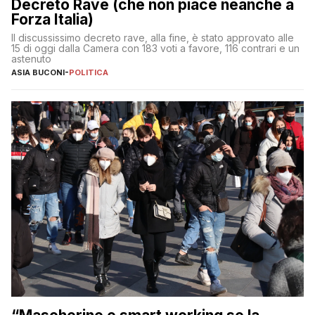
Decreto Rave (che non piace neanche a
Forza Italia)
Il discussissimo decreto rave, alla fine, è stato approvato alle
15 di oggi dalla Camera con 183 voti a favore, 116 contrari e un
astenuto
ASIA BUCONI
-
POLITICA