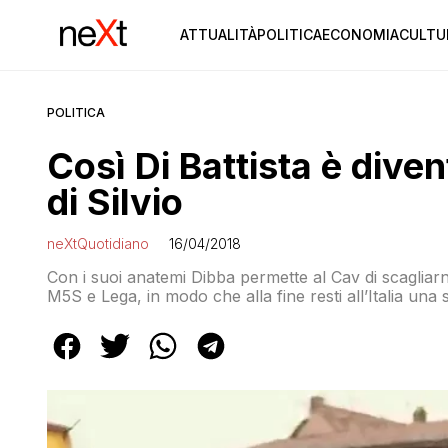
ATTUALITÀ
POLITICA
ECONOMIA
CULTU
POLITICA
Così Di Battista è diven
di Silvio
neXtQuotidiano
16/04/2018
Con i suoi anatemi Dibba permette al Cav di scagliarne
M5S e Lega, in modo che alla fine resti all’Italia una s