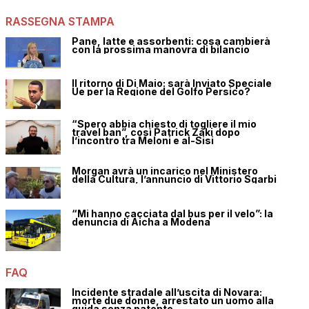
RASSEGNA STAMPA
Pane, latte e assorbenti: cosa cambierà
con la prossima manovra di bilancio
Il ritorno di Di Maio: sarà Inviato Speciale
Ue per la Regione del Golfo Persico?
“Spero abbia chiesto di togliere il mio
travel ban”, così Patrick Zaki dopo
l’incontro tra Meloni e al-Sisi
Morgan avrà un incarico nel Ministero
della Cultura, l’annuncio di Vittorio Sgarbi
“Mi hanno cacciata dal bus per il velo”: la
denuncia di Aicha a Modena
FAQ
Incidente stradale all’uscita di Novara:
morte due donne, arrestato un uomo alla
guida senza patente