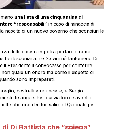
in mano
una lista di una cinquantina di
ntare “responsabili”
in caso di minaccia di
 la nascita di un nuovo governo che scongiuri le
forza delle cose non potrà portare a nomi
ione berlusconiana: né Salvini né tantomeno Di
e il Presidente li convocasse per conferire
o non quale un onore ma come il dispetto di
 quando sono impreparati.
araglio, costretti a rinunciare, e Sergio
imenti di sangue. Per cui via loro e avanti i
ette che uno dei due salirà al Quirinale per
o di Di Battista che “spiega”