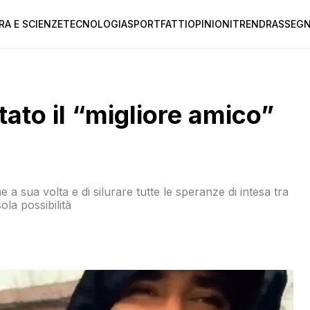
RA E SCIENZE
TECNOLOGIA
SPORT
FATTI
OPINIONI
TREND
RASSEGN
tato il “migliore amico”
 a sua volta e di silurare tutte le speranze di intesa tra
ola possibilità