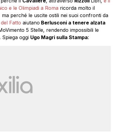
 perché il
Cavaliere
, attraverso
Rizzoli
Libri,
è il
ico e le Olimpiadi a Roma
ricorda molto il
, ma perché le uscite ostili nei suoi confronti da
 del Fatto
aiutano
Berlusconi a tenere alzata
MoVimento 5 Stelle, rendendo impossibili le
a. Spiega oggi
Ugo Magri sulla Stampa
: