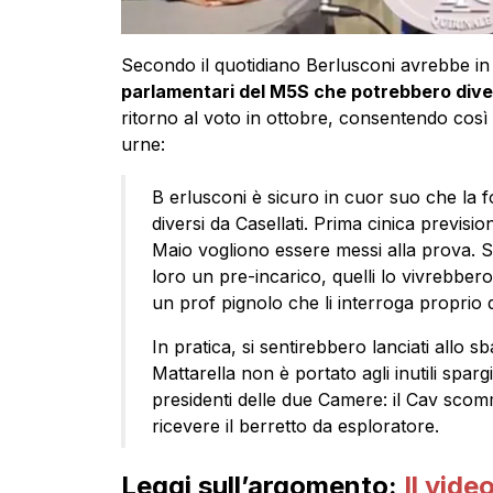
Secondo il quotidiano Berlusconi avrebbe 
parlamentari del M5S che potrebbero dive
ritorno al voto in ottobre, consentendo così
urne:
B erlusconi è sicuro in cuor suo che la 
diversi da Casellati. Prima cinica previs
Maio vogliono essere messi alla prova. S
loro un pre-incarico, quelli lo vivrebber
un prof pignolo che li interroga proprio
In pratica, si sentirebbero lanciati allo sb
Mattarella non è portato agli inutili sparg
presidenti delle due Camere: il Cav scomm
ricevere il berretto da esploratore.
Leggi sull’argomento:
Il vide