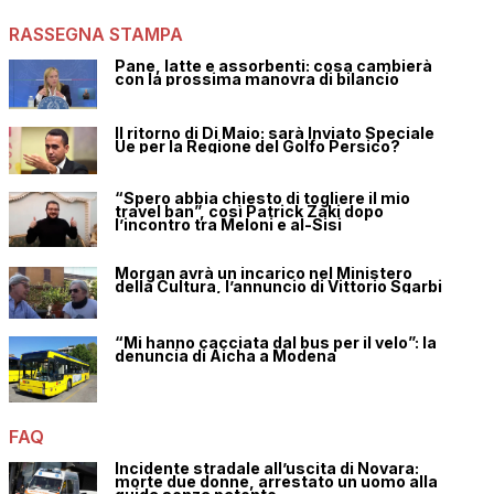
RASSEGNA STAMPA
Pane, latte e assorbenti: cosa cambierà
con la prossima manovra di bilancio
Il ritorno di Di Maio: sarà Inviato Speciale
Ue per la Regione del Golfo Persico?
“Spero abbia chiesto di togliere il mio
travel ban”, così Patrick Zaki dopo
l’incontro tra Meloni e al-Sisi
Morgan avrà un incarico nel Ministero
della Cultura, l’annuncio di Vittorio Sgarbi
“Mi hanno cacciata dal bus per il velo”: la
denuncia di Aicha a Modena
FAQ
Incidente stradale all’uscita di Novara:
morte due donne, arrestato un uomo alla