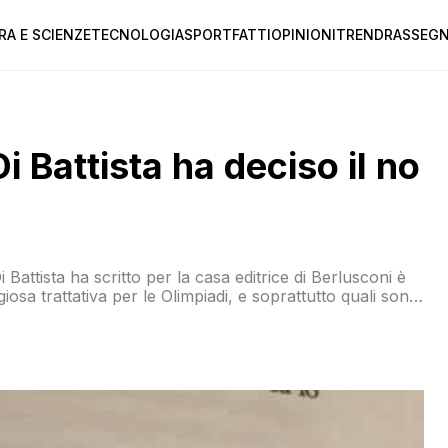
RA E SCIENZE
TECNOLOGIA
SPORT
FATTI
OPINIONI
TREND
RASSEGN
i Battista ha deciso il no
Battista ha scritto per la casa editrice di Berlusconi è
iosa trattativa per le Olimpiadi, e soprattutto quali sono
rillino che nell’anticipazione dell’ANSA erano stati