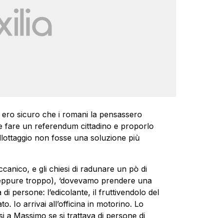
ero sicuro che i romani la pensassero
 fare un referendum cittadino e proporlo
llottaggio non fosse una soluzione più
canico, e gli chiesi di radunare un pò di
 neppure troppo), ‘dovevamo prendere una
 di persone: l’edicolante, il fruttivendolo del
o. Io arrivai all’officina in motorino. Lo
esi a Massimo se si trattava di persone di