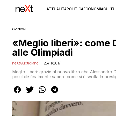
ATTUALITÀ
POLITICA
ECONOMIA
CULTU
OPINIONI
«Meglio liberi»: come D
alle Olimpiadi
neXtQuotidiano
25/11/2017
Meglio Liberi: grazie al nuovo libro che Alessandro Di 
possibile finalmente sapere come si è svolta la prestig
stati i giudizi degli amici del meccanico del deputato g
lasciati sottotraccia. Li potete […]