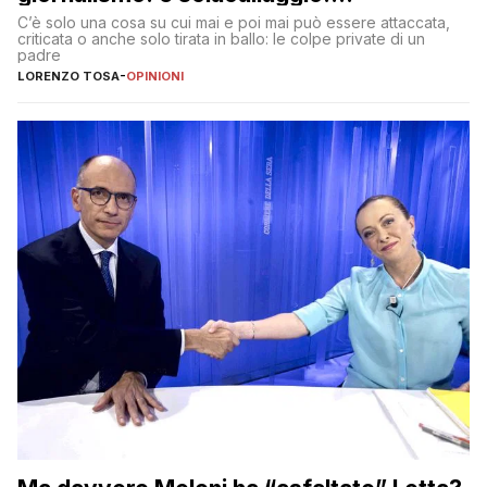
Dimostriamo di essere diversi
C’è solo una cosa su cui mai e poi mai può essere attaccata,
criticata o anche solo tirata in ballo: le colpe private di un
padre
LORENZO TOSA
-
OPINIONI