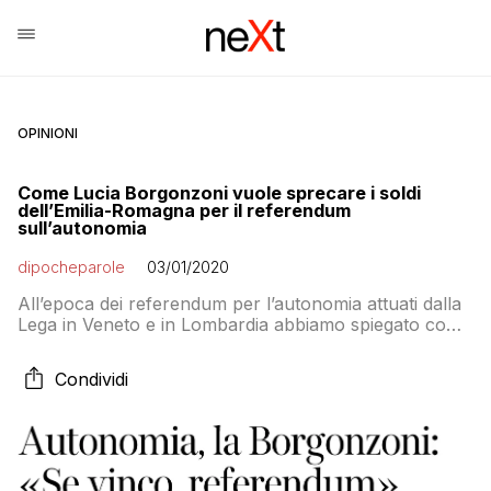
OPINIONI
Come Lucia Borgonzoni vuole sprecare i soldi
dell’Emilia-Romagna per il referendum
sull’autonomia
dipocheparole
03/01/2020
All’epoca dei referendum per l’autonomia attuati dalla
Lega in Veneto e in Lombardia abbiamo spiegato come
la sceneggiata del voto fosse uno spreco di soldi ad
usum propaganda del Carroccio, in quanto l’Emilia-
Condividi
Romagna aveva attivato la stessa procedura per
ottenerla inviando una raccomandata. Infatti oggi la
Regione è, insieme a veneti e lombardi, seduta sul […]