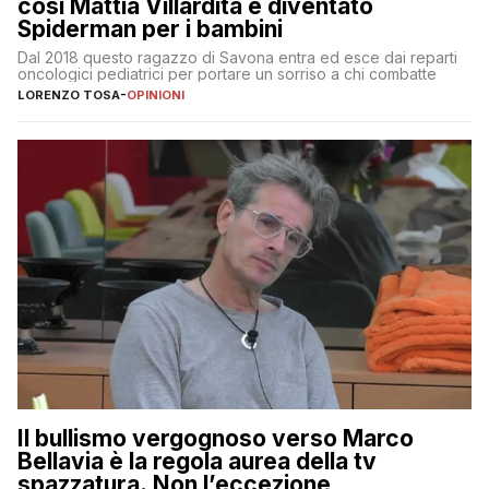
così Mattia Villardita è diventato
Spiderman per i bambini
Dal 2018 questo ragazzo di Savona entra ed esce dai reparti
oncologici pediatrici per portare un sorriso a chi combatte
LORENZO TOSA
-
OPINIONI
Il bullismo vergognoso verso Marco
Bellavia è la regola aurea della tv
spazzatura. Non l’eccezione