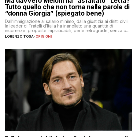
Ma davvero Meloni ha “asfaltato” Letta?
Tutto quello che non torna nelle parole di
“donna Giorgia” (spiegato bene)
Dall’immigrazione al salario minimo, dalla giustizia ai diritti civili,
la leader di Fratelli d’Italia ha inanellato una quantità di
incorenze, proposte impraticabili, perle retrograde, senza che
nessuno – a destra come a sinistra – glielo abbia fatto notare
LORENZO TOSA
-
OPINIONI