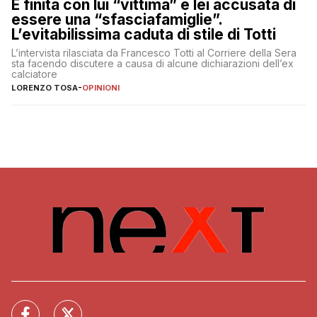
È finita con lui “vittima” e lei accusata di
essere una “sfasciafamiglie”.
L’evitabilissima caduta di stile di Totti
L’intervista rilasciata da Francesco Totti al Corriere della Sera
sta facendo discutere a causa di alcune dichiarazioni dell’ex
calciatore
LORENZO TOSA
-
OPINIONI