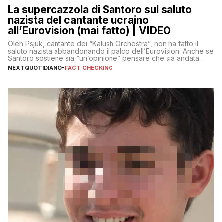
La supercazzola di Santoro sul saluto
nazista del cantante ucraino
all’Eurovision (mai fatto) | VIDEO
Oleh Psjuk, cantante dei “Kalush Orchestra”, non ha fatto il
saluto nazista abbandonando il palco dell’Eurovision. Anche se
Santoro sostiene sia “un’opinione” pensare che sia andata
così
NEXTQUOTIDIANO
-
FACT CHECKING