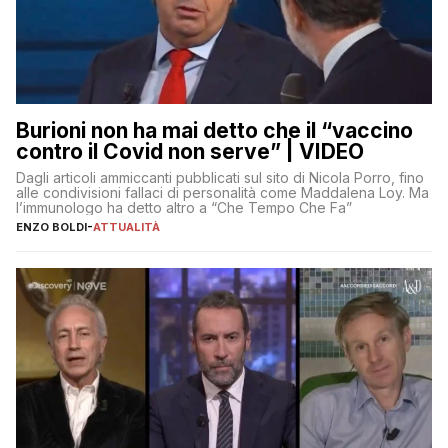
Burioni non ha mai detto che il “vaccino
contro il Covid non serve” | VIDEO
Dagli articoli ammiccanti pubblicati sul sito di Nicola Porro, fino
alle condivisioni fallaci di personalità come Maddalena Loy. Ma
l’immunologo ha detto altro a “Che Tempo Che Fa”
ENZO BOLDI
-
ATTUALITÀ