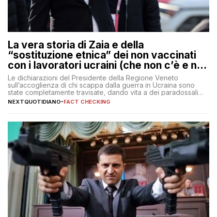
La vera storia di Zaia e della
“sostituzione etnica” dei non vaccinati
con i lavoratori ucraini (che non c’è e non
ci sarà)
Le dichiarazioni del Presidente della Regione Veneto
sull’accoglienza di chi scappa dalla guerra in Ucraina sono
state completamente travisate, dando vita a dei paradossali
falsi che girano sui social
NEXTQUOTIDIANO
-
FACT CHECKING