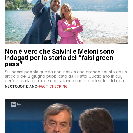
Non è vero che Salvini e Meloni sono
indagati per la storia dei “falsi green
pass”
Sui social popola questa non-notizia che prende spunto da un
articolo del 2 giugno pubblicato da Il Fatto Quotidiano in cui,
però, si parla di altro e non si fanno i nomi dei leader di Lega e
Fratelli d’Italia
NEXTQUOTIDIANO
-
FACT CHECKING