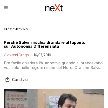
FACT CHECKING
Perché Salvini rischia di andare al tappeto
sull’Autonomia Differenziata
Giovanni Drogo
10/07/2019
Era facile chiedere l’Autonomia quando si prendevano
voti solo nelle regioni ricche del Nord. Ora che Salvini
ha sfondato al Sud (è stato eletto al Senato in
Calabria) sostenere la causa autonomista di Veneto e
Condividi
Lombardia potrebbe creargli qualche problema dal
punto di vista elettorale. Riuscirà il Capitano a far
credere a quelli che chiamava “terroni” che la Lega
oggi mette prima gli italiani e non solo il Nord?