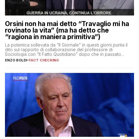
Orsini non ha mai detto “Travaglio mi ha
rovinato la vita” (ma ha detto che
“ragiona in maniera primitiva”)
La polemica sollevata da “Il Giornale” in questi giorni punta il
dito sul rapporto di collaborazione del professore di
Sociologia con “Il Fatto Quotidiano” dopo che in passato
erano volati stracci
ENZO BOLDI
-
FACT CHECKING