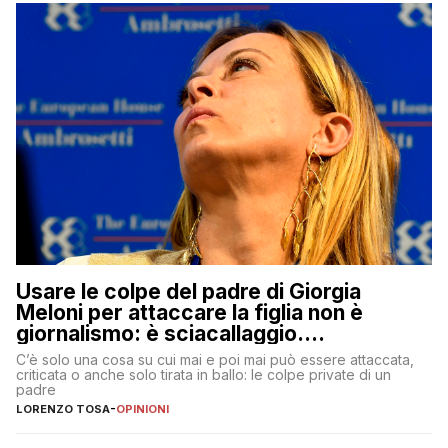
Usare le colpe del padre di Giorgia
Meloni per attaccare la figlia non è
giornalismo: è sciacallaggio.
Dimostriamo di essere diversi
C’è solo una cosa su cui mai e poi mai può essere attaccata,
criticata o anche solo tirata in ballo: le colpe private di un
padre
LORENZO TOSA
-
OPINIONI