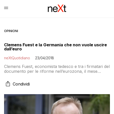
OPINIONI
Clemens Fuest e la Germania che non vuole uscire
dall’euro
neXtQuotidiano
23/04/2018
Clemens Fuest, economista tedesco e tra i firmatari del
documento per le riforme nell’eurozona, il mese
scorso aveva proposto un’opzione di uscita dall’euro e
aveva parlato di un’Italia che doveva valutare il suo
Condividi
addio alla moneta unica, in un’intervista rilasciata oggi
a Repubblica precisa il suo pensiero, soprattutto sulla
Germania fuori dall’euro: Ma lei pensa […]