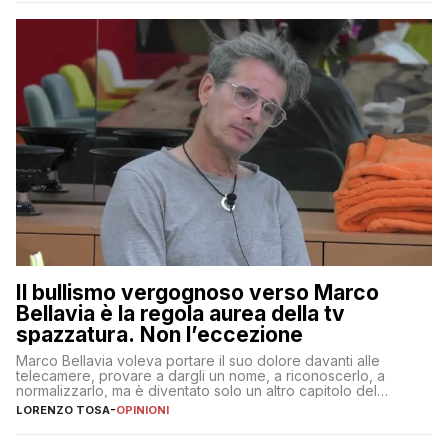
Il bullismo vergognoso verso Marco
Bellavia è la regola aurea della tv
spazzatura. Non l’eccezione
Marco Bellavia voleva portare il suo dolore davanti alle
telecamere, provare a dargli un nome, a riconoscerlo, a
normalizzarlo, ma è diventato solo un altro capitolo del
copione
LORENZO TOSA
-
OPINIONI