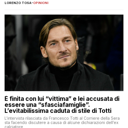
nessuno – a destra come a sinistra – glielo abbia fatto notare
LORENZO TOSA
-
OPINIONI
È finita con lui “vittima” e lei accusata di
essere una “sfasciafamiglie”.
L’evitabilissima caduta di stile di Totti
L’intervista rilasciata da Francesco Totti al Corriere della Sera
sta facendo discutere a causa di alcune dichiarazioni dell’ex
calciatore